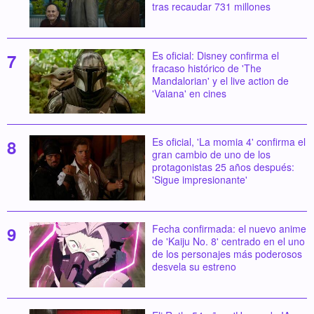
tras recaudar 731 millones
Es oficial: Disney confirma el
fracaso histórico de 'The
Mandalorian' y el live action de
'Vaiana' en cines
Es oficial, 'La momia 4' confirma el
gran cambio de uno de los
protagonistas 25 años después:
'Sigue impresionante'
Fecha confirmada: el nuevo anime
de 'Kaiju No. 8' centrado en el uno
de los personajes más poderosos
desvela su estreno