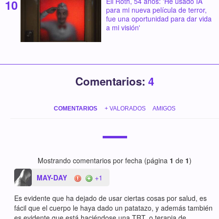
Eli Roth, 54 años: 'He usado IA
para mi nueva película de terror,
fue una oportunidad para dar vida
a mi visión'
Comentarios:
4
COMENTARIOS
+ VALORADOS
AMIGOS
Mostrando comentarios por fecha (página
1
de
1
)
MAY-DAY
+1
Es evidente que ha dejado de usar ciertas cosas por salud, es
fácil que el cuerpo le haya dado un patatazo, y además también
es evidente que está haciéndose una TRT, o terapia de