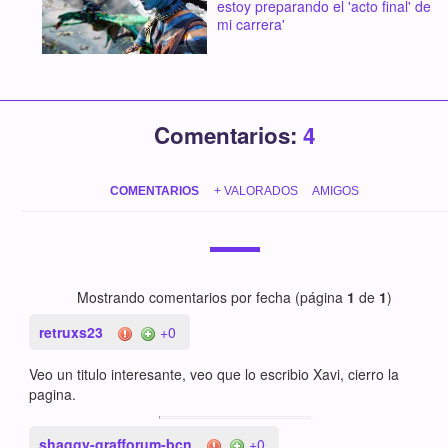
estoy preparando el 'acto final' de
mi carrera'
Comentarios:
4
COMENTARIOS
+ VALORADOS
AMIGOS
Mostrando comentarios por fecha (página
1
de
1
)
retruxs23
+0
Veo un titulo interesante, veo que lo escribio Xavi, cierro la
pagina.
shaggy-grafforum-bcn
+0