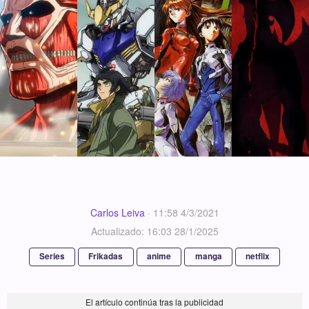
Carlos Leiva
·
11:58 4/3/2021
Actualizado: 16:03 28/1/2025
Series
Frikadas
anime
manga
netflix