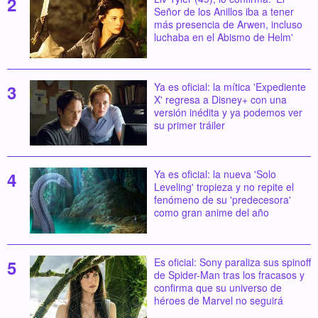
Señor de los Anillos iba a tener
más presencia de Arwen, incluso
luchaba en el Abismo de Helm'
Ya es oficial: la mítica 'Expediente
X' regresa a Disney+ con una
versión inédita y ya podemos ver
su primer tráiler
Ya es oficial: la nueva 'Solo
Leveling' tropieza y no repite el
fenómeno de su 'predecesora'
como gran anime del año
Es oficial: Sony paraliza sus spinoff
de Spider-Man tras los fracasos y
confirma que su universo de
héroes de Marvel no seguirá