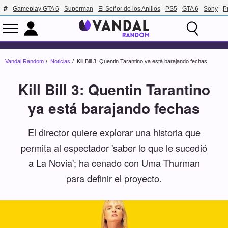
Gameplay GTA 6
Superman
El Señor de los Anillos
PS5
GTA 6
Sony
P
Vandal Random
Noticias
Kill Bill 3: Quentin Tarantino ya está barajando fechas
Kill Bill 3: Quentin Tarantino
ya está barajando fechas
El director quiere explorar una historia que
permita al espectador 'saber lo que le sucedió
a La Novia'; ha cenado con Uma Thurman
para definir el proyecto.