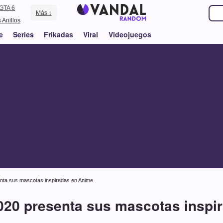
GTA 6
Más ↓
 Anillos
e
Series
Frikadas
Viral
Videojuegos
nta sus mascotas inspiradas en Anime
020 presenta sus mascotas inspi