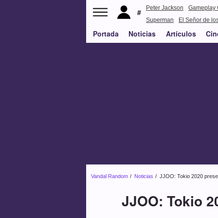
Peter Jackson
Gameplay 
Superman
El Señor de los
Portada
Noticias
Artículos
Cin
Vandal Random
Noticias
JJOO: Tokio 2020 prese
JJOO: Tokio 2