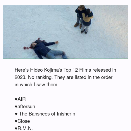
Here’s Hideo Kojima's Top 12 Films released in
2023. No ranking. They are listed in the order
in which I saw them.
♥️AIR
♥️️aftersun
♥️ The Banshees of Inisherin
♥️Close
♥️R.M.N.