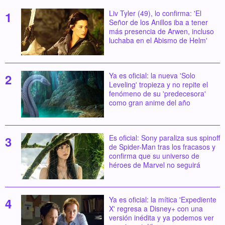
Liv Tyler (49), lo confirma: 'El
Señor de los Anillos iba a tener
más presencia de Arwen, incluso
luchaba en el Abismo de Helm'
Ya es oficial: la nueva 'Solo
Leveling' tropieza y no repite el
fenómeno de su 'predecesora'
como gran anime del año
Es oficial: Sony paraliza sus spinoff
de Spider-Man tras los fracasos y
confirma que su universo de
héroes de Marvel no seguirá
Ya es oficial: la mítica 'Expediente
X' regresa a Disney+ con una
versión inédita y ya podemos ver