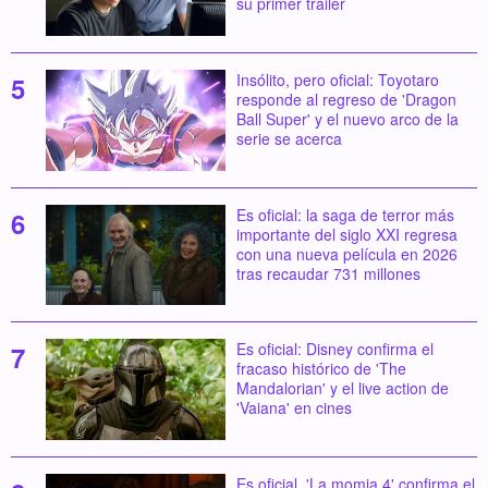
su primer tráiler
Insólito, pero oficial: Toyotaro
responde al regreso de 'Dragon
Ball Super' y el nuevo arco de la
serie se acerca
Es oficial: la saga de terror más
importante del siglo XXI regresa
con una nueva película en 2026
tras recaudar 731 millones
Es oficial: Disney confirma el
fracaso histórico de 'The
Mandalorian' y el live action de
'Vaiana' en cines
Es oficial, 'La momia 4' confirma el