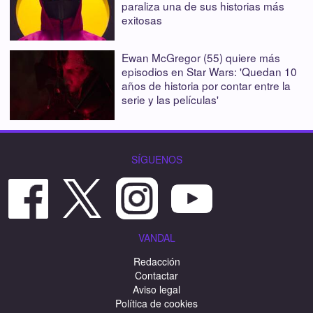
paraliza una de sus historias más
exitosas
Ewan McGregor (55) quiere más
episodios en Star Wars: 'Quedan 10
años de historia por contar entre la
serie y las películas'
SÍGUENOS
VANDAL
Redacción
Contactar
Aviso legal
Política de cookies