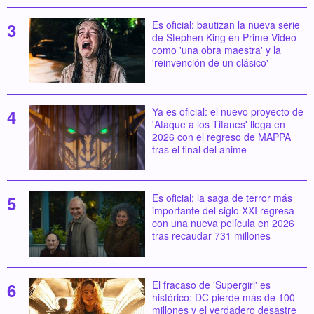
Es oficial: bautizan la nueva serie
de Stephen King en Prime Video
como 'una obra maestra' y la
'reinvención de un clásico'
Ya es oficial: el nuevo proyecto de
'Ataque a los Titanes' llega en
2026 con el regreso de MAPPA
tras el final del anime
Es oficial: la saga de terror más
importante del siglo XXI regresa
con una nueva película en 2026
tras recaudar 731 millones
El fracaso de 'Supergirl' es
histórico: DC pierde más de 100
millones y el verdadero desastre