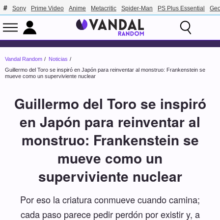
Sony
Prime Video
Anime
Metacritic
Spider-Man
PS Plus Essential
Geo
Vandal Random
Noticias
Guillermo del Toro se inspiró en Japón para reinventar al monstruo: Frankenstein se
mueve como un superviviente nuclear
Guillermo del Toro se inspiró
en Japón para reinventar al
monstruo: Frankenstein se
mueve como un
superviviente nuclear
Por eso la criatura conmueve cuando camina;
cada paso parece pedir perdón por existir y, a