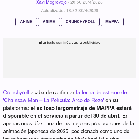
Xavi Mogrovejo
·
20:50 23/4/2026
Actualizado: 16:32 30/4/2026
ANIME
ANIME
CRUNCHYROLL
MAPPA
Crunchyroll
acaba de confirmar
la fecha de estreno de
'Chainsaw Man – La Película: Arco de Reze'
en su
plataforma:
el exitoso largometraje de MAPPA estará
disponible en el servicio a partir del 30 de abril
. En
apenas unos días, una de las mejores producciones de la
animación japonesa de 2025, posicionada como uno de
los animes más destacados de MyAnimeList a nivel