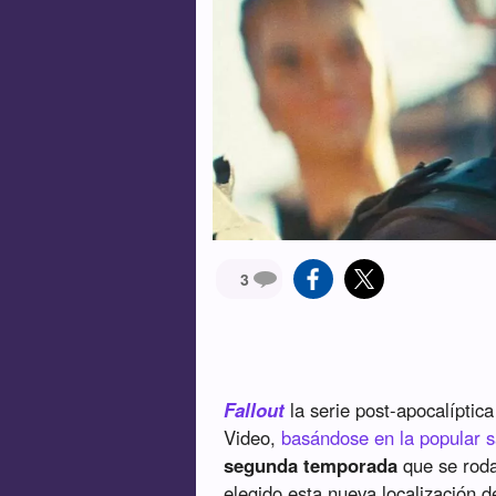
3
Fallout
la serie post-apocalípti
Video,
basándose en la popular 
segunda temporada
que se roda
elegido esta nueva localización d