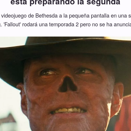
está preparando la segunda
 videojuego de Bethesda a la pequeña pantalla en una s
g. 'Fallout' rodará una temporada 2 pero no se ha anuncia