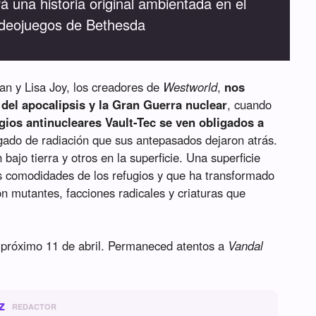
á una historia original ambientada en el
videojuegos de Bethesda
an y Lisa Joy, los creadores de
Westworld
,
nos
del apocalipsis y la Gran Guerra nuclear
, cuando
gios antinucleares Vault-Tec se ven obligados a
ado de radiación que sus antepasados dejaron atrás.
bajo tierra y otros en la superficie. Una superficie
s comodidades de los refugios y que ha transformado
n mutantes, facciones radicales y criaturas que
l próximo 11 de abril. Permaneced atentos a
Vandal
z
REDACTOR