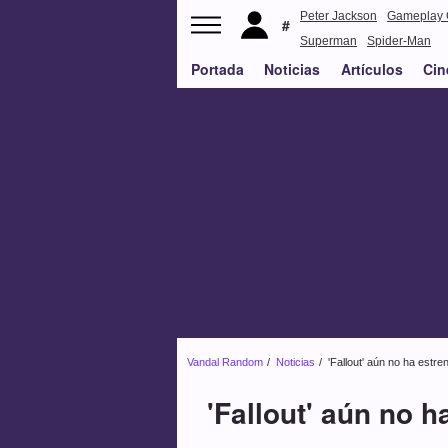
Peter Jackson
Gameplay 
Superman
Spider-Man
Portada
Noticias
Artículos
Cin
Vandal Random
Noticias
'Fallout' aún no ha est
'Fallout' aún no 