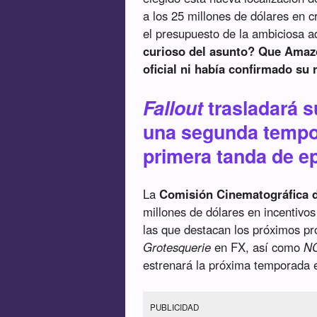
a los 25 millones de dólares en c
el presupuesto de la ambiciosa 
curioso del asunto? Que Amaz
oficial ni había confirmado su 
Fallout
trasladará s
una segunda tempor
primera tanda de e
La
Comisión Cinematográfica d
millones de dólares en incentivos
las que destacan los próximos p
Grotesquerie
en FX, así como
NC
estrenará la próxima temporada
PUBLICIDAD