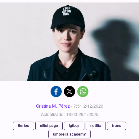
Cristina M. Pérez
·
7:51 2/12/2020
Actualizado: 16:03 28/1/2025
Series
elliot page
lgtbq+
netflix
trans
umbrella academy