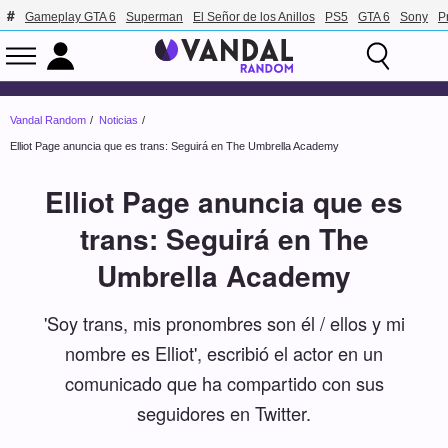
Gameplay GTA 6
Superman
El Señor de los Anillos
PS5
GTA 6
Sony
P
Vandal Random
Noticias
Elliot Page anuncia que es trans: Seguirá en The Umbrella Academy
Elliot Page anuncia que es
trans: Seguirá en The
Umbrella Academy
'Soy trans, mis pronombres son él / ellos y mi
nombre es Elliot', escribió el actor en un
comunicado que ha compartido con sus
seguidores en Twitter.