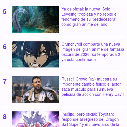
Ya es oficial: la nueva 'Solo
Leveling' tropieza y no repite el
fenómeno de su 'predecesora'
como gran anime del año
Crunchyroll comparte una nueva
imagen del gran anime de fantasía
oscura de 2026: su temporada 2
ya está confirmada
Russell Crowe (62) muestra su
imponente cambio físico: el actor
saca músculo para su nueva
película de acción con Henry Cavill
Insólito, pero oficial: Toyotaro
responde al regreso de 'Dragon
Ball Super' y el nuevo arco de la