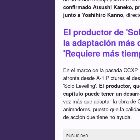
confirmado Atsushi Kaneko, pro
junto a Yoshihiro Kanno
, direc
El productor de 'Sol
la adaptación más di
'Requiere más tiem
En el marco de la pasada CCXP 
afronta desde A-1 Pictures el de
'Solo Leveling'.
El productor, qu
capítulo puede tener un desarr
vez más que adaptar la obra de C
animadores, puesto que la calida
de acción que tiene no ayuda.
PUBLICIDAD