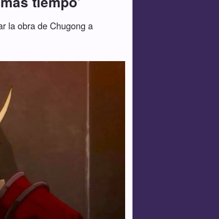
e más tiempo'
tar la obra de Chugong a