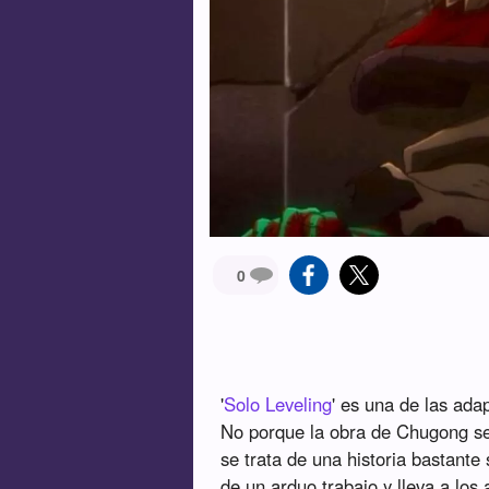
0
'
Solo Leveling
' es una de las ada
No porque la obra de Chugong se
se trata de una historia bastante
de un arduo trabajo y lleva a lo