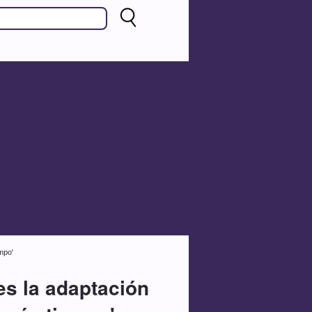
empo'
 es la adaptación