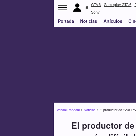
GTA 6
Gameplay GTA 6
Sony
Portada
Noticias
Artículos
Cin
Vandal Random
Noticias
El productor de 'Solo Lev
El productor de 