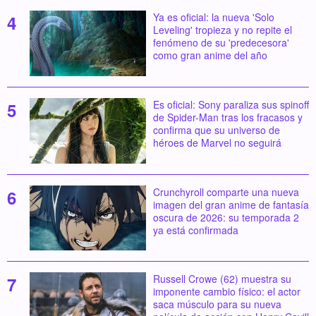
Ya es oficial: la nueva 'Solo
Leveling' tropieza y no repite el
fenómeno de su 'predecesora'
como gran anime del año
Es oficial: Sony paraliza sus spinoff
de Spider-Man tras los fracasos y
confirma que su universo de
héroes de Marvel no seguirá
Crunchyroll comparte una nueva
imagen del gran anime de fantasía
oscura de 2026: su temporada 2
ya está confirmada
Russell Crowe (62) muestra su
imponente cambio físico: el actor
saca músculo para su nueva