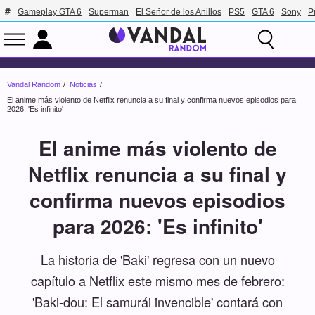
Gameplay GTA 6
Superman
El Señor de los Anillos
PS5
GTA 6
Sony
P
Vandal Random
Noticias
El anime más violento de Netflix renuncia a su final y confirma nuevos episodios para
2026: 'Es infinito'
El anime más violento de
Netflix renuncia a su final y
confirma nuevos episodios
para 2026: 'Es infinito'
La historia de 'Baki' regresa con un nuevo
capítulo a Netflix este mismo mes de febrero:
'Baki-dou: El samurái invencible' contará con