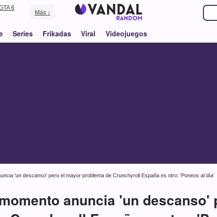
GTA 6
Más ↓
e
Series
Frikadas
Viral
Videojuegos
uncia 'un descanso' pero el mayor problema de Crunchyroll España es otro: 'Poneos al día'
 momento anuncia 'un descanso' 