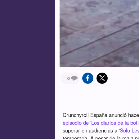
0
Crunchyroll España anunció hac
episodio de 'Los diarios de la boti
superar en audiencias a '
Solo Lev
temporada. A pesar de la mala no