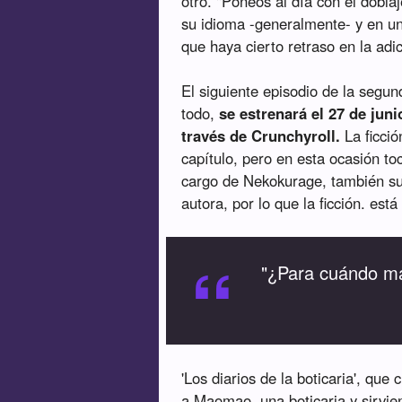
otro. "Poneos al día con el doblaj
su idioma -generalmente- y en un
que haya cierto retraso en la adi
El siguiente episodio de la segun
todo,
se estrenará el 27 de jun
través de Crunchyroll.
La ficci
capítulo, pero en esta ocasión t
cargo de Nekokurage, también suf
autora, por lo que la ficción. est
“
"¿Para cuándo má
'Los diarios de la boticaria', que
a Maomao, una boticaria y sirvie