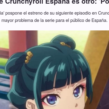
 Crunchyroll España es otro: 'Po
aria' pospone el estreno de su siguiente episodio en Crunc
mayor problema de la serie para el público de España.