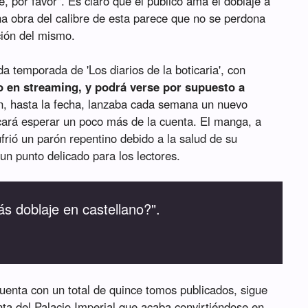
e, por favor". Es claro que el público ama el doblaje a
a obra del calibre de esta parece que no se perdona
ción del mismo.
da temporada de 'Los diarios de la boticaria', con
io en streaming, y podrá verse por supuesto a
ón, hasta la fecha, lanzaba cada semana un nuevo
ocará esperar un poco más de la cuenta. El manga, a
rió un parón repentino debido a la salud de su
á un punto delicado para los lectores.
s doblaje en castellano?".
 cuenta con un total de quince tomos publicados, sigue
nta del Palacio Imperial que acaba convirtiéndose en