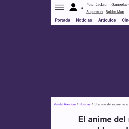
Peter Jackson
Gameplay 
Superman
Spider-Man
Portada
Noticias
Artículos
Cin
Vandal Random
Noticias
El anime del momento an
El anime del