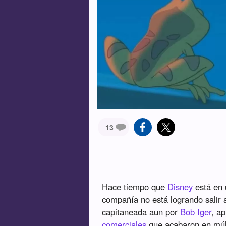
13
Hace tiempo que
Disney
está en 
compañía no está logrando salir 
capitaneada aun por
Bob Iger
, a
comerciales
que acabaron en múlti