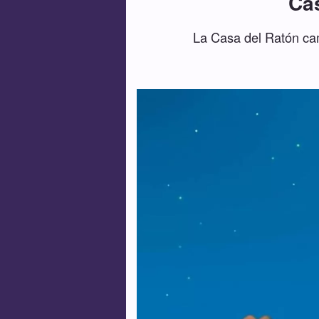
Cas
La Casa del Ratón cam