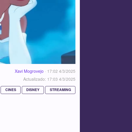
Xavi Mogrovejo
·
17:02 4/3/2025
Actualizado: 17:03 4/3/2025
CINES
DISNEY
STREAMING