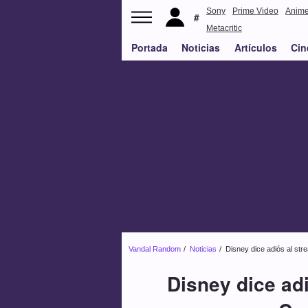
Sony
Prime Video
Anim
Metacritic
Portada
Noticias
Artículos
Cin
Vandal Random
Noticias
Disney dice adiós al str
Disney dice adi