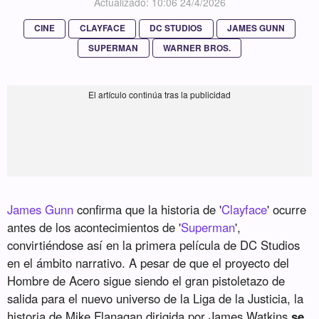
Actualizado: 10:06 24/4/2026
CINE
CLAYFACE
DC STUDIOS
JAMES GUNN
SUPERMAN
WARNER BROS.
James Gunn
confirma que la historia de '
Clayface
' ocurre
antes de los acontecimientos de '
Superman
',
convirtiéndose así en la primera película de DC Studios
en el ámbito narrativo. A pesar de que el proyecto del
Hombre de Acero sigue siendo el gran pistoletazo de
salida para el nuevo universo de la Liga de la Justicia, la
historia de Mike Flanagan dirigida por James Watkins
se