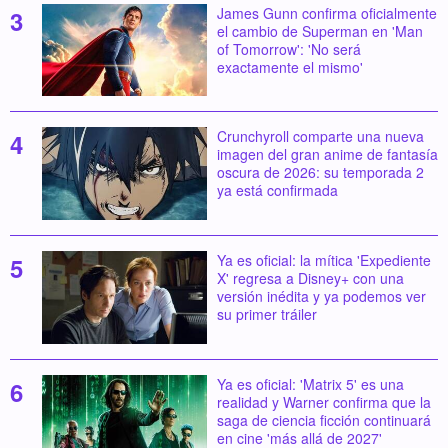
James Gunn confirma oficialmente
el cambio de Superman en 'Man
of Tomorrow': 'No será
exactamente el mismo'
Crunchyroll comparte una nueva
imagen del gran anime de fantasía
oscura de 2026: su temporada 2
ya está confirmada
Ya es oficial: la mítica 'Expediente
X' regresa a Disney+ con una
versión inédita y ya podemos ver
su primer tráiler
Ya es oficial: 'Matrix 5' es una
realidad y Warner confirma que la
saga de ciencia ficción continuará
en cine 'más allá de 2027'