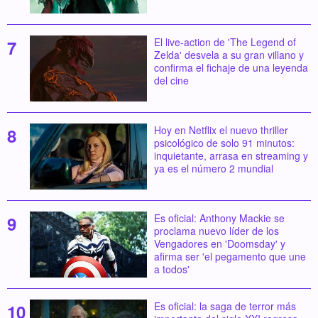
El live-action de 'The Legend of
Zelda' desvela a su gran villano y
confirma el fichaje de una leyenda
del cine
Hoy en Netflix el nuevo thriller
psicológico de solo 91 minutos:
inquietante, arrasa en streaming y
ya es el número 2 mundial
Es oficial: Anthony Mackie se
proclama nuevo líder de los
Vengadores en 'Doomsday' y
afirma ser 'el pegamento que une
a todos'
Es oficial: la saga de terror más