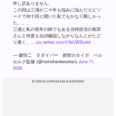
申し訳ありません。
この回は三浦が二十年も悩みに悩んだエピソ
ードで何十回と聞いた私でもかなり難しかっ
た。。。
三浦と私の長年の師でもある当時担当の島田
さんと何度も台詞確認しながらなんとかたど
り着く。…
pic.twitter.com/hYaUWZvvkd
— 森恒二 Ｄダイバー 創世のタイガ ベル
セルク監修 (@morichankenchan)
June 11,
2026