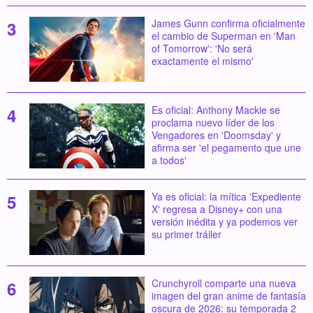
James Gunn confirma oficialmente
el cambio de Superman en 'Man
of Tomorrow': 'No será
exactamente el mismo'
Es oficial: Anthony Mackie se
proclama nuevo líder de los
Vengadores en 'Doomsday' y
afirma ser 'el pegamento que une
a todos'
Ya es oficial: la mítica 'Expediente
X' regresa a Disney+ con una
versión inédita y ya podemos ver
su primer tráiler
Crunchyroll comparte una nueva
imagen del gran anime de fantasía
oscura de 2026: su temporada 2