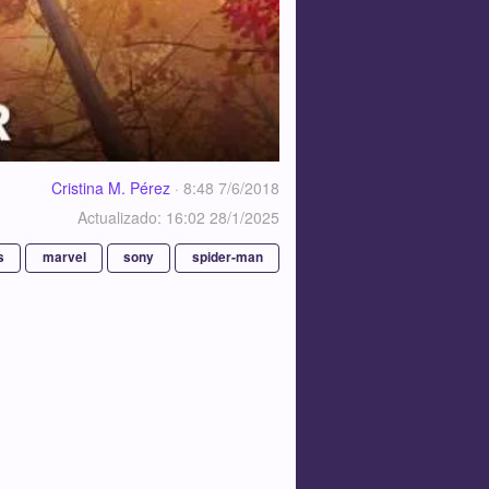
Cristina M. Pérez
·
8:48 7/6/2018
Actualizado: 16:02 28/1/2025
s
marvel
sony
spider-man