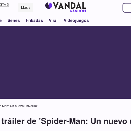
GTA 6
Más ↓
e
Series
Frikadas
Viral
Videojuegos
der-Man: Un nuevo universo'
 tráiler de 'Spider-Man: Un nuevo