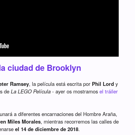
la ciudad de Brooklyn
eter Ramsey
, la película está escrita por
Phil Lord
y
es de
La LEGO Película
- ayer os mostramos
el tráiler
unará a diferentes encarnaciones del Hombre Araña,
ven Miles Morales
, mientras recorremos las calles de
renarse
el 14 de diciembre de 2018
.