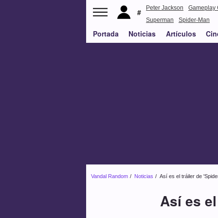
Peter Jackson
Gameplay 
Superman
Spider-Man
Portada
Noticias
Artículos
Cin
Vandal Random
Noticias
Así es el tráiler de 'Spi
Así es el