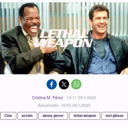
Cristina M. Pérez
·
10:11 29/1/2020
Actualizado: 16:03 28/1/2025
Cine
acción
danny glover
lethal weapon
mel gibson