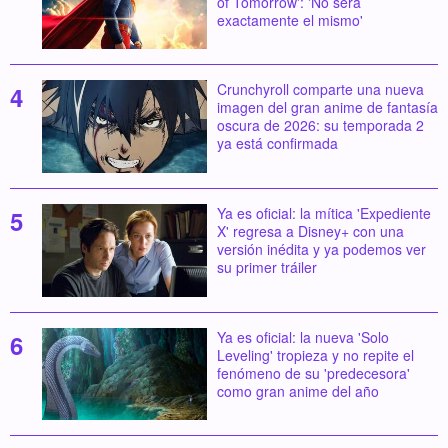
of Tomorrow': 'No será
exactamente el mismo'
Crunchyroll comparte una nueva
imagen del gran anime de fantasía
oscura de 2026: su temporada 2
ya está confirmada
Ya es oficial: la mítica 'Expediente
X' regresa a Disney+ con una
versión inédita y ya podemos ver
su primer tráiler
Ya es oficial: la nueva 'Solo
Leveling' tropieza y no repite el
fenómeno de su 'predecesora'
como gran anime del año