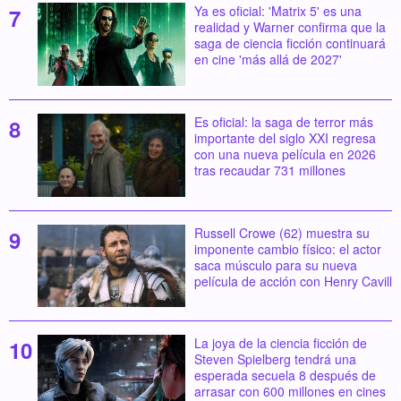
Ya es oficial: 'Matrix 5' es una
realidad y Warner confirma que la
saga de ciencia ficción continuará
en cine 'más allá de 2027'
Es oficial: la saga de terror más
importante del siglo XXI regresa
con una nueva película en 2026
tras recaudar 731 millones
Russell Crowe (62) muestra su
imponente cambio físico: el actor
saca músculo para su nueva
película de acción con Henry Cavill
La joya de la ciencia ficción de
Steven Spielberg tendrá una
esperada secuela 8 después de
arrasar con 600 millones en cines