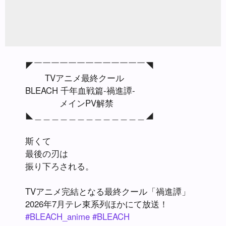
◤￣￣￣￣￣￣￣￣￣￣￣￣￣◥
TVアニメ最終クール
BLEACH 千年血戦篇-禍進譚-
メインPV解禁
◣＿＿＿＿＿＿＿＿＿＿＿＿＿◢
斯くて
最後の刃は
振り下ろされる。
TVアニメ完結となる最終クール「禍進譚」
2026年7月テレ東系列ほかにて放送！
#BLEACH_anime
#BLEACH