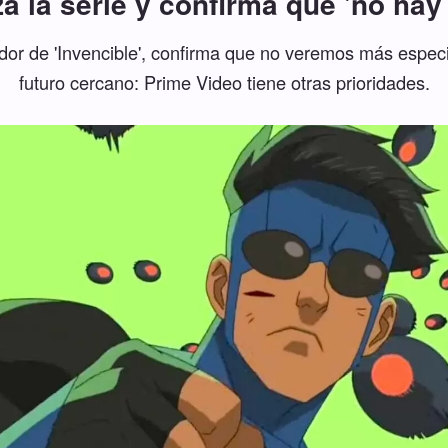
za la serie y confirma que 'no hay
or de 'Invencible', confirma que no veremos más especi
futuro cercano: Prime Video tiene otras prioridades.