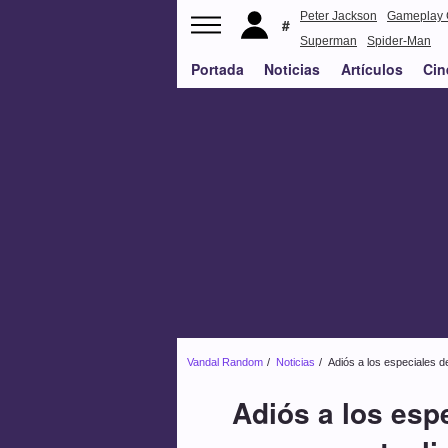
Peter Jackson
Gameplay 
Superman
Spider-Man
Portada
Noticias
Artículos
Cin
Vandal Random
Noticias
Adiós a los especiales de
Adiós a los esp