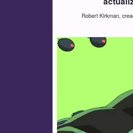
actuali
Robert Kirkman, cread