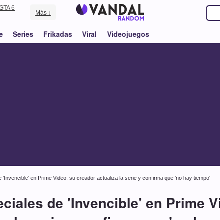
GTA 6
Más ↓
e
Series
Frikadas
Viral
Videojuegos
 'Invencible' en Prime Video: su creador actualiza la serie y confirma que 'no hay tiempo'
eciales de 'Invencible' en Prime V