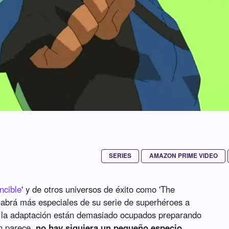
SERIES
AMAZON PRIME VIDEO
ncible
' y de otros universos de éxito como 'The
habrá más especiales de su serie de superhéroes a
e la adaptación están demasiado ocupados preparando
n parece,
no hay siquiera un pequeño especio