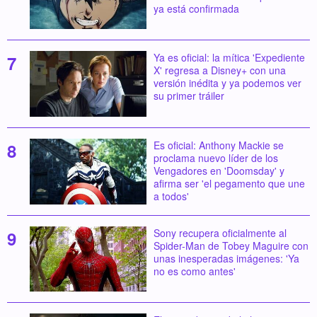
ya está confirmada
Ya es oficial: la mítica 'Expediente
X' regresa a Disney+ con una
versión inédita y ya podemos ver
su primer tráiler
Es oficial: Anthony Mackie se
proclama nuevo líder de los
Vengadores en 'Doomsday' y
afirma ser 'el pegamento que une
a todos'
Sony recupera oficialmente al
Spider-Man de Tobey Maguire con
unas inesperadas imágenes: 'Ya
no es como antes'