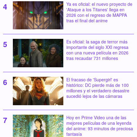
Ya es oficial: el nuevo proyecto de
'Ataque a los Titanes' llega en
2026 con el regreso de MAPPA
tras el final del anime
Es oficial: la saga de terror más
importante del siglo XXI regresa
con una nueva película en 2026
tras recaudar 731 millones
El fracaso de 'Supergirl' es
histórico: DC pierde más de 100
millones y el verdadero desastre
sucedió lejos de las cámaras
Hoy en Prime Video una de las
mejores películas de una leyenda
del anime: 93 minutos de preciosa
fantasía