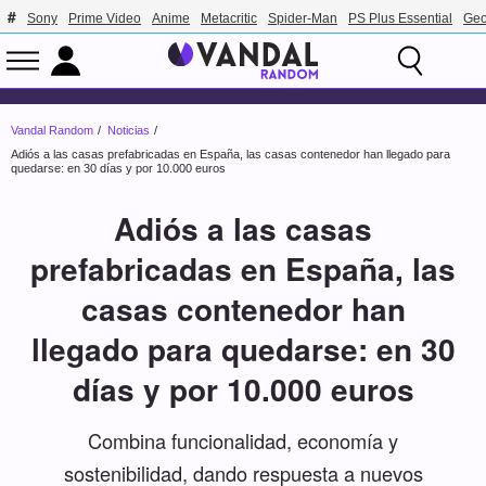
Sony
Prime Video
Anime
Metacritic
Spider-Man
PS Plus Essential
Geo
Vandal Random
Noticias
Adiós a las casas prefabricadas en España, las casas contenedor han llegado para
quedarse: en 30 días y por 10.000 euros
Adiós a las casas
prefabricadas en España, las
casas contenedor han
llegado para quedarse: en 30
días y por 10.000 euros
Combina funcionalidad, economía y
sostenibilidad, dando respuesta a nuevos