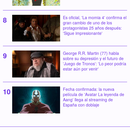
Es oficial, 'La momia 4' confirma el
gran cambio de uno de los
protagonistas 25 años después:
'Sigue impresionante'
George R.R. Martin (77) habla
sobre su depresión y el futuro de
'Juego de Tronos': 'Lo peor podría
estar aún por venir'
Fecha confirmada: la nueva
película de 'Avatar La leyenda de
Aang' llega al streaming de
España con doblaje