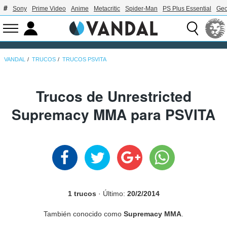
Sony
Prime Video
Anime
Metacritic
Spider-Man
PS Plus Essential
Geo
VANDAL
TRUCOS
TRUCOS PSVITA
Trucos de Unrestricted
Supremacy MMA para PSVITA
1 trucos
· Último:
20/2/2014
También conocido como
Supremacy MMA
.