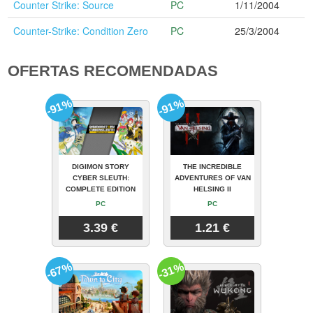
Counter Strike: Source
PC
1/11/2004
Counter-Strike: Condition Zero
PC
25/3/2004
OFERTAS RECOMENDADAS
-91%
-91%
DIGIMON STORY
THE INCREDIBLE
CYBER SLEUTH:
ADVENTURES OF VAN
COMPLETE EDITION
HELSING II
PC
PC
3.39 €
1.21 €
-67%
-31%