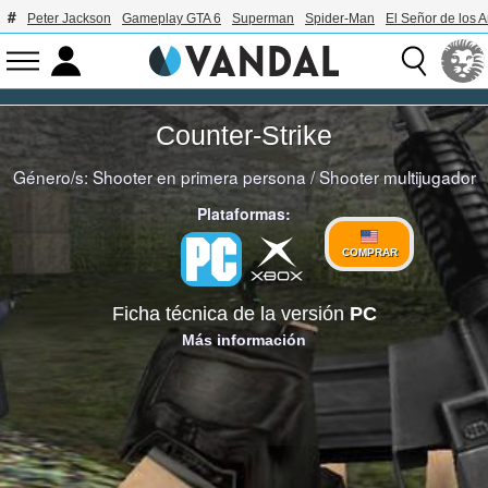
Peter Jackson
Gameplay GTA 6
Superman
Spider-Man
El Señor de los A
Counter-Strike
Género/s:
Shooter en primera persona
/
Shooter multijugador
Plataformas:
COMPRAR
Ficha técnica de la versión
PC
Más información