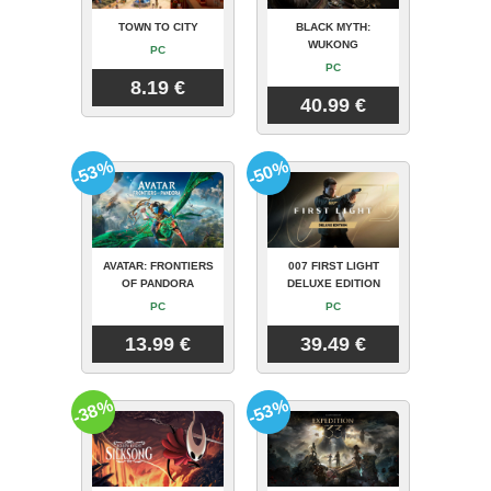
TOWN TO CITY
BLACK MYTH:
WUKONG
PC
PC
8.19 €
40.99 €
-53%
-50%
AVATAR: FRONTIERS
007 FIRST LIGHT
OF PANDORA
DELUXE EDITION
PC
PC
13.99 €
39.49 €
-38%
-53%