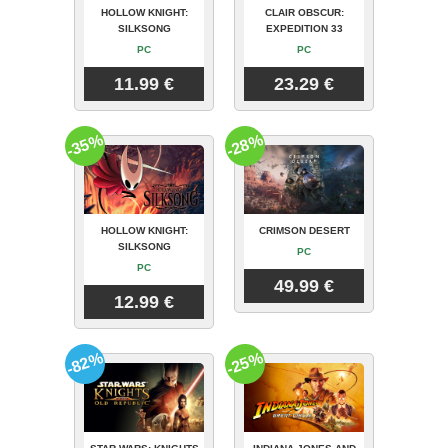
HOLLOW KNIGHT:
CLAIR OBSCUR:
SILKSONG
EXPEDITION 33
PC
PC
11.99 €
23.29 €
-35%
-28%
HOLLOW KNIGHT:
CRIMSON DESERT
SILKSONG
PC
PC
49.99 €
12.99 €
-82%
-25%