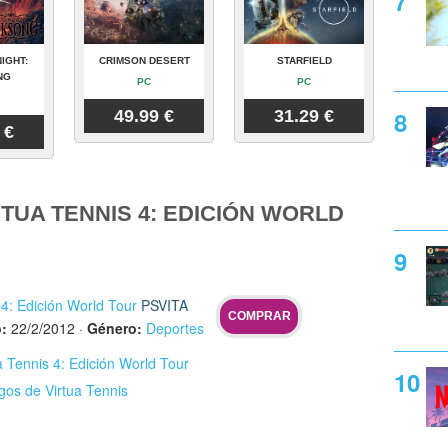
IGHT:
CRIMSON DESERT
STARFIELD
NG
PC
PC
49.99 €
31.29 €
 €
TUA TENNIS 4: EDICIÓN WORLD
 4: Edición World Tour
PSVITA
COMPRAR
:
22/2/2012
·
Género:
Deportes
ua Tennis 4: Edición World Tour
gos de Virtua Tennis