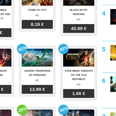
DIBLE
TOWN TO CITY
BLACK MYTH:
 OF VAN
WUKONG
PC
 II
PC
8.19 €
40.99 €
 €
-53%
-82%
IGHT:
AVATAR: FRONTIERS
STAR WARS: KNIGHTS
NG
OF PANDORA
OF THE OLD
REPUBLIC
PC
PC
 €
13.99 €
1.66 €
-28%
-55%