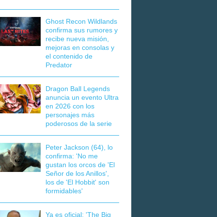
Ghost Recon Wildlands
confirma sus rumores y
recibe nueva misión,
mejoras en consolas y
el contenido de
Predator
Dragon Ball Legends
anuncia un evento Ultra
en 2026 con los
personajes más
poderosos de la serie
Peter Jackson (64), lo
confirma: 'No me
gustan los orcos de 'El
Señor de los Anillos',
los de 'El Hobbit' son
formidables'
Ya es oficial: 'The Big