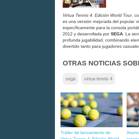
Virtua Tennis 4: Edición World Tour
, c
es una versión mejorada del popular v
específicamente para la consola portát
2012 y desarrollada por
SEGA
. La ser
profunda jugabilidad, combinando elem
divertido tanto para jugadores casual
OTRAS NOTICIAS SOB
sega
virtua tennis 4
Tráiler de lanzamiento de
Anunc
Virtua Tennis 4: Edición World
reserv