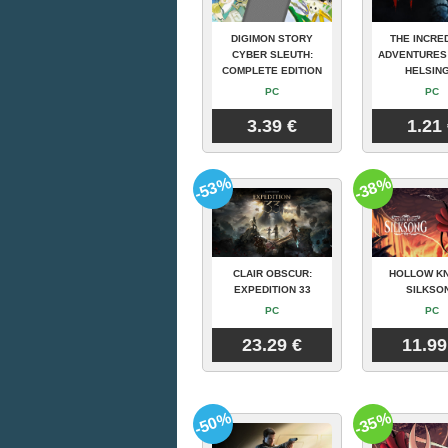
DIGIMON STORY
THE INCRE
CYBER SLEUTH:
ADVENTURES
COMPLETE EDITION
HELSING
PC
PC
3.39 €
1.21
-53%
-38%
CLAIR OBSCUR:
HOLLOW KN
EXPEDITION 33
SILKSO
PC
PC
23.29 €
11.99
-50%
-35%