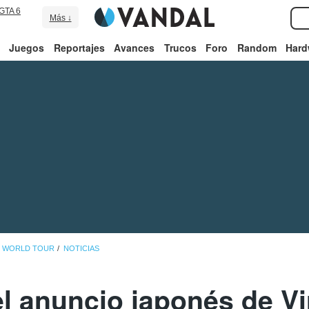
GTA 6
Más ↓
Juegos
Reportajes
Avances
Trucos
Foro
Random
Hard
ÓN WORLD TOUR
NOTICIAS
l anuncio japonés de Vi