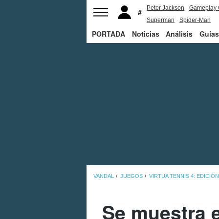
Peter Jackson
Gameplay 
Superman
Spider-Man
PORTADA
Noticias
Análisis
Guías
VANDAL
JUEGOS
VIRTUA TENNIS 4: EDICI
Se muestra e