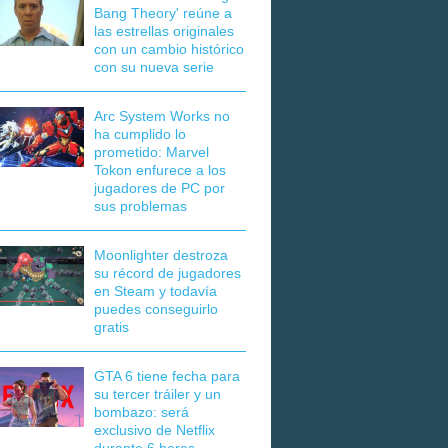
Bang Theory' reúne a
las estrellas originales
con un cambio histórico
con su nueva serie
Arc System Works no
ha cumplido lo
prometido: Marvel
Tokon enfurece a los
jugadores de PC por
sus problemas
Moonlighter destroza
su récord de jugadores
en Steam y todavía
puedes conseguirlo
gratis
GTA 6 tiene fecha para
su tercer tráiler y un
bombazo: será
exclusivo de Netflix