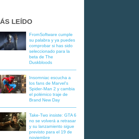
ÁS LEÍDO
FromSoftware cumple
su palabra y ya puedes
comprobar si has sido
seleccionado para la
beta de The
Duskbloods
Insomniac escucha a
los fans de Marvel's
Spider-Man 2 y cambia
el polémico traje de
Brand New Day
Take-Two insiste: GTA 6
no se volverá a retrasar
y su lanzamiento sigue
previsto para el 19 de
noviembre