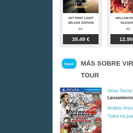
007 FIRST LIGHT
HOLLOW KN
DELUXE EDITION
SILKSO
PC
PC
39.49 €
12.99
MÁS SOBRE VIR
Seguir
TOUR
Virtua Tennis
Lanzamiento
Análisis Virt
Todos los jue