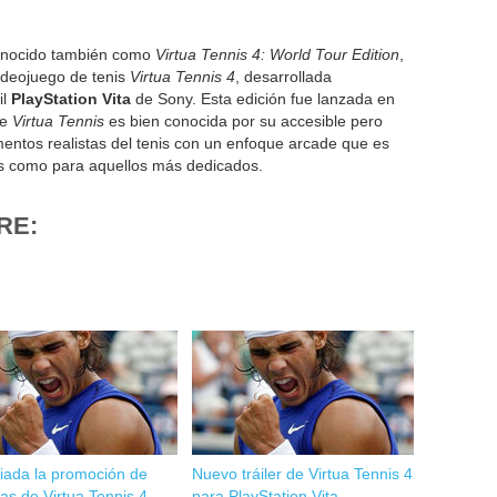
onocido también como
Virtua Tennis 4: World Tour Edition
,
ideojuego de tenis
Virtua Tennis 4
, desarrollada
il
PlayStation Vita
de Sony. Esta edición fue lanzada en
ie
Virtua Tennis
es bien conocida por su accesible pero
entos realistas del tenis con un enfoque arcade que es
es como para aquellos más dedicados.
RE:
iada la promoción de
Nuevo tráiler de Virtua Tennis 4
as de Virtua Tennis 4
para PlayStation Vita