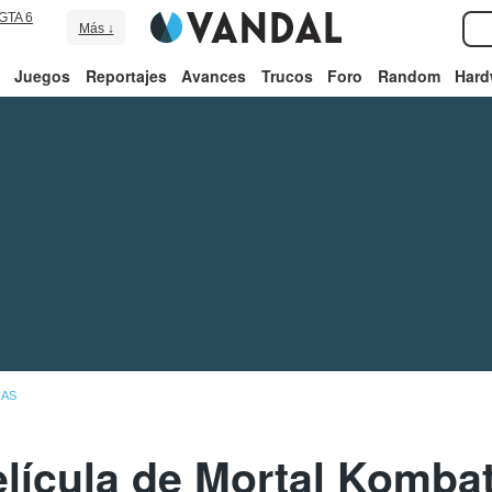
GTA 6
Más ↓
Juegos
Reportajes
Avances
Trucos
Foro
Random
Hard
IAS
lícula de Mortal Komba