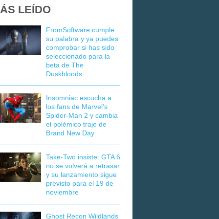
ÁS LEÍDO
FromSoftware cumple
su palabra y ya puedes
comprobar si has sido
seleccionado para la
beta de The
Duskbloods
Insomniac escucha a
los fans de Marvel's
Spider-Man 2 y cambia
el polémico traje de
Brand New Day
Take-Two insiste: GTA 6
no se volverá a retrasar
y su lanzamiento sigue
previsto para el 19 de
noviembre
Ghost Recon Wildlands