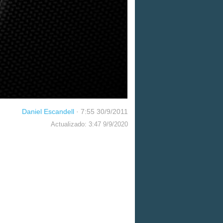
Daniel Escandell
·
7:55 30/9/2011
Actualizado: 3:47 9/9/2020