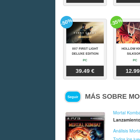
-50%
-35%
007 FIRST LIGHT
HOLLOW KN
DELUXE EDITION
SILKSO
PC
PC
39.49 €
12.99
MÁS SOBRE MO
Seguir
Mortal Komba
Lanzamiento
Análisis Mort
Todos los ju