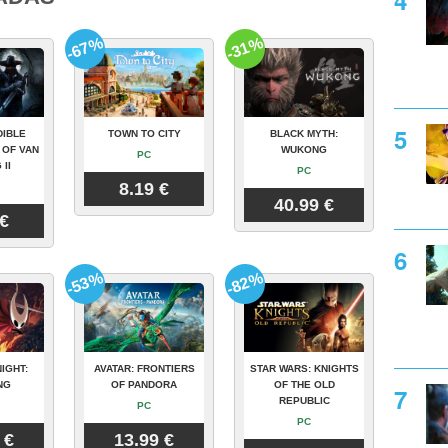
-67%
-31%
DIBLE
TOWN TO CITY
BLACK MYTH:
 OF VAN
WUKONG
PC
 II
PC
8.19 €
40.99 €
 €
-53%
-82%
IGHT:
AVATAR: FRONTIERS
STAR WARS: KNIGHTS
NG
OF PANDORA
OF THE OLD
REPUBLIC
PC
PC
 €
13.99 €