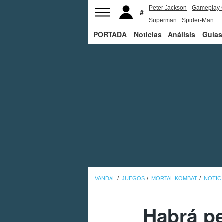
Peter Jackson
Gameplay 
Superman
Spider-Man
PORTADA
Noticias
Análisis
Guías
VANDAL
JUEGOS
MORTAL KOMBAT
NOTIC
Habrá pe