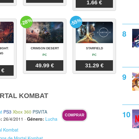
1.66 €
-28%
-55%
IGHT:
CRIMSON DESERT
STARFIELD
NG
PC
PC
49.99 €
31.29 €
 €
RTAL KOMBAT
t
PS3
Xbox 360
PSVITA
COMPRAR
:
26/4/2011
·
Género:
Lucha
al Kombat
egos de Mortal Kombat