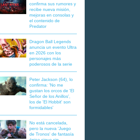
confirma sus rumores y
recibe nueva misión,
mejoras en consolas y
el contenido de
Predator
Dragon Ball Legends
anuncia un evento Ultra
en 2026 con los
personajes más
poderosos de la serie
Peter Jackson (64), lo
confirma: 'No me
gustan los orcos de 'El
Señor de los Anillos',
los de 'El Hobbit' son
formidables'
No está cancelada,
pero la nueva 'Juego
de Tronos' de fantasía
épica sigue sin