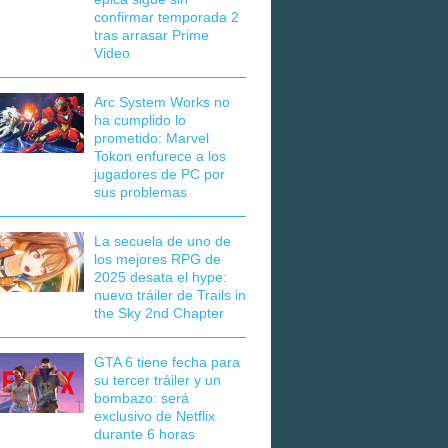
confirmar temporada 2
tras arrasar Prime
Video
Arc System Works no
ha cumplido lo
prometido: Marvel
Tokon enfurece a los
jugadores de PC por
sus problemas
La secuela de uno de
los mejores RPG de
2025 desata el hype:
nuevo tráiler de Trails in
the Sky 2nd Chapter
GTA 6 tiene fecha para
su tercer tráiler y un
bombazo: será
exclusivo de Netflix
durante 6 horas