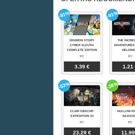
-91%
-91%
DIGIMON STORY
THE INCRE
CYBER SLEUTH:
ADVENTURES
COMPLETE EDITION
HELSING
PC
PC
3.39 €
1.21
-53%
-38%
CLAIR OBSCUR:
HOLLOW KN
EXPEDITION 33
SILKSO
PC
PC
23.29 €
11.99