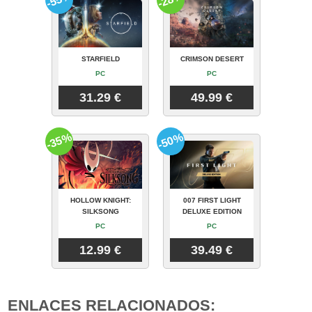
STARFIELD
CRIMSON DESERT
PC
PC
31.29 €
49.99 €
-35%
-50%
HOLLOW KNIGHT:
007 FIRST LIGHT
SILKSONG
DELUXE EDITION
PC
PC
12.99 €
39.49 €
ENLACES RELACIONADOS: