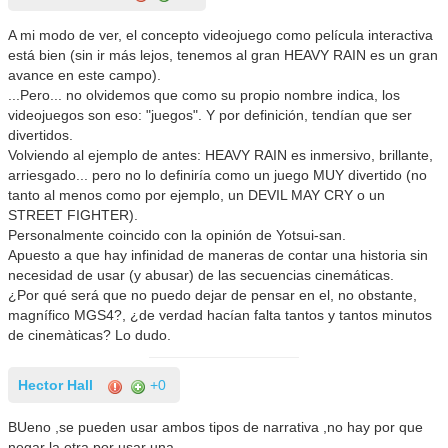
A mi modo de ver, el concepto videojuego como película interactiva
está bien (sin ir más lejos, tenemos al gran HEAVY RAIN es un gran
avance en este campo).
...Pero... no olvidemos que como su propio nombre indica, los
videojuegos son eso: "juegos". Y por definición, tendían que ser
divertidos.
Volviendo al ejemplo de antes: HEAVY RAIN es inmersivo, brillante,
arriesgado... pero no lo definiría como un juego MUY divertido (no
tanto al menos como por ejemplo, un DEVIL MAY CRY o un
STREET FIGHTER).
Personalmente coincido con la opinión de Yotsui-san.
Apuesto a que hay infinidad de maneras de contar una historia sin
necesidad de usar (y abusar) de las secuencias cinemáticas.
¿Por qué será que no puedo dejar de pensar en el, no obstante,
magnífico MGS4?, ¿de verdad hacían falta tantos y tantos minutos
de cinemàticas? Lo dudo.
Hector Hall
+0
BUeno ,se pueden usar ambos tipos de narrativa ,no hay por que
negar la otra por usar una.