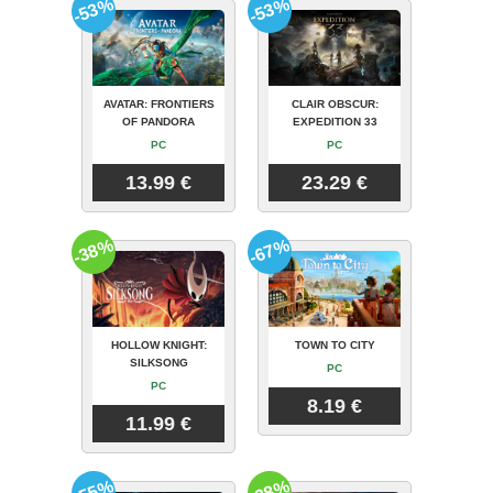
-53%
-53%
AVATAR: FRONTIERS
CLAIR OBSCUR:
OF PANDORA
EXPEDITION 33
PC
PC
13.99 €
23.29 €
-38%
-67%
HOLLOW KNIGHT:
TOWN TO CITY
SILKSONG
PC
PC
8.19 €
11.99 €
-55%
-28%