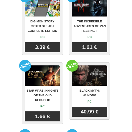
DIGIMON STORY
THE INCREDIBLE
CYBER SLEUTH:
ADVENTURES OF VAN
COMPLETE EDITION
HELSING II
PC
PC
3.39 €
1.21 €
-82%
-31%
STAR WARS: KNIGHTS
BLACK MYTH:
OF THE OLD
WUKONG
REPUBLIC
PC
PC
40.99 €
1.66 €