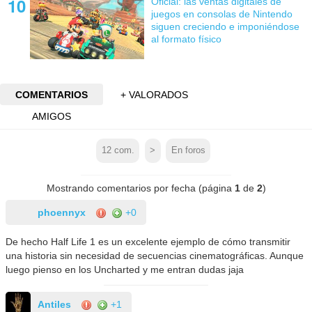
Oficial: las ventas digitales de
juegos en consolas de Nintendo
siguen creciendo e imponiéndose
al formato físico
COMENTARIOS
+ VALORADOS
AMIGOS
12
com.
>
En foros
Mostrando comentarios por fecha (página
1
de
2
)
phoennyx
+0
De hecho Half Life 1 es un excelente ejemplo de cómo transmitir
una historia sin necesidad de secuencias cinematográficas. Aunque
luego pienso en los Uncharted y me entran dudas jaja
Antiles
+1