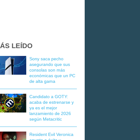
ÁS LEÍDO
Sony saca pecho
asegurando que sus
consolas son más
económicas que un PC
de alta gama
Candidato a GOTY:
acaba de estrenarse y
ya es el mejor
lanzamiento de 2026
según Metacritic
Resident Evil Veronica