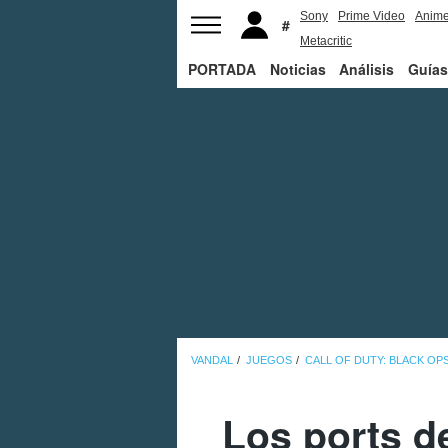
Sony
Prime Video
Anim
Metacritic
PORTADA
Noticias
Análisis
Guías
VANDAL
JUEGOS
CALL OF DUTY: BLACK OPS 
Los ports de