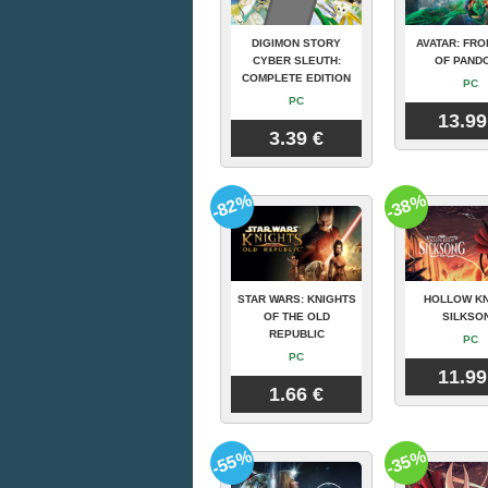
DIGIMON STORY
AVATAR: FRO
CYBER SLEUTH:
OF PAND
COMPLETE EDITION
PC
PC
13.99
3.39 €
-82%
-38%
STAR WARS: KNIGHTS
HOLLOW KN
OF THE OLD
SILKSO
REPUBLIC
PC
PC
11.99
1.66 €
-55%
-35%