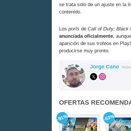
se trata solo de un ajuste en la l
contenido.
Los
ports
de
Call of Duty: Black
anunciada oficialmente
, aunque
aparición de sus trofeos en Play
producirse muy pronto.
Jorge Cano
RED
OFERTAS RECOMEND
-91%
-53%