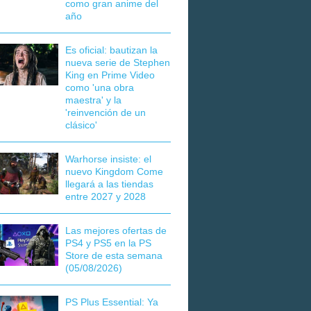
como gran anime del
año
Es oficial: bautizan la
nueva serie de Stephen
King en Prime Video
como 'una obra
maestra' y la
'reinvención de un
clásico'
Warhorse insiste: el
nuevo Kingdom Come
llegará a las tiendas
entre 2027 y 2028
Las mejores ofertas de
PS4 y PS5 en la PS
Store de esta semana
(05/08/2026)
PS Plus Essential: Ya