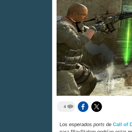
4
Los esperados
ports
de
Call of 
para PlayStation podrían estar m