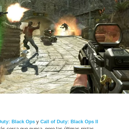
Duty: Black Ops
y
Call of Duty: Black Ops II
ás cerca que nunca, pero las últimas pistas