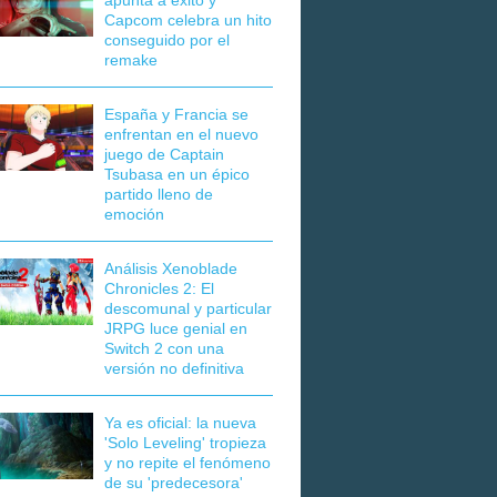
apunta a éxito y
Capcom celebra un hito
conseguido por el
remake
España y Francia se
enfrentan en el nuevo
juego de Captain
Tsubasa en un épico
partido lleno de
emoción
Análisis Xenoblade
Chronicles 2: El
descomunal y particular
JRPG luce genial en
Switch 2 con una
versión no definitiva
Ya es oficial: la nueva
'Solo Leveling' tropieza
y no repite el fenómeno
de su 'predecesora'