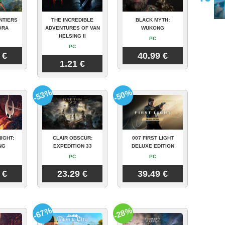
NTIERS
THE INCREDIBLE
BLACK MYTH:
ORA
ADVENTURES OF VAN
WUKONG
HELSING II
PC
PC
 €
40.99 €
1.21 €
-53%
-50%
IGHT:
CLAIR OBSCUR:
007 FIRST LIGHT
NG
EXPEDITION 33
DELUXE EDITION
PC
PC
 €
23.29 €
39.49 €
-67%
-28%