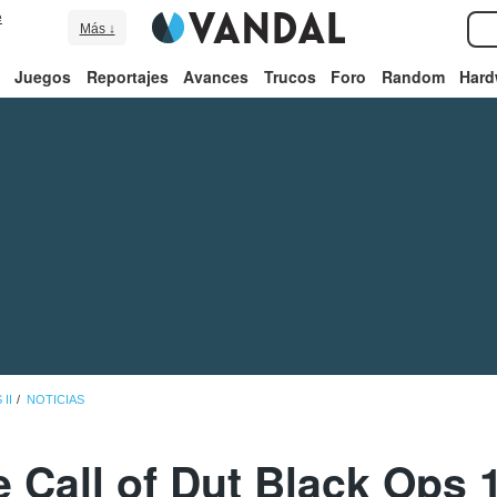
e
Más ↓
Juegos
Reportajes
Avances
Trucos
Foro
Random
Hard
II
NOTICIAS
 Call of Dut Black Ops 