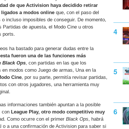
idad de que Activision haya decidido retirar
s ligados a modos online
que, con el paso del
es o incluso imposibles de conseguir. De momento,
s Partidas de apuesta, el Modo Cine u otros
 ports.
feos ha bastado para generar dudas entre la
uesta fueron una de las funciones más
e
Black Ops
, con partidas en las que los
s en modos como Juego de armas, Una en la
odo Cine
, por su parte, permitía revisar partidas,
tos con otros jugadores, una herramienta muy
inal.
nas informaciones también apuntan a la posible
s con
League Play, otro modo competitivo muy
ad. Como ocurre con el primer
Black Ops
, habrá
l o a una confirmación de Activision para saber si