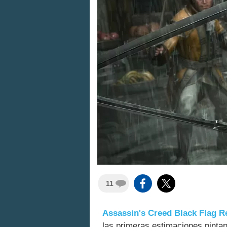
11
Assassin's Creed Black Flag 
las primeras estimaciones pinta