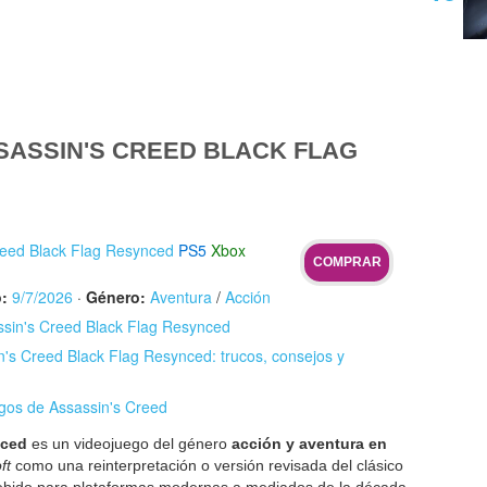
SASSIN'S CREED BLACK FLAG
reed Black Flag Resynced
PS5
Xbox
COMPRAR
:
9/7/2026
·
Género:
Aventura
/
Acción
assin's Creed Black Flag Resynced
's Creed Black Flag Resynced: trucos, consejos y
egos de Assassin's Creed
nced
es un videojuego del género
acción y aventura en
ft
como una reinterpretación o versión revisada del clásico
ebido para plataformas modernas a mediados de la década