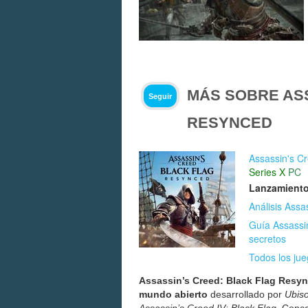
MÁS SOBRE AS
Seguir
RESYNCED
Assassin's C
Series X
PC
Lanzamiento
Análisis Ass
Guía Assassin
secretos
Todos los ju
Assassin’s Creed: Black Flag Resy
mundo abierto
desarrollado por
Ubiso
Assassin’s Creed IV: Black Flag
. Conc