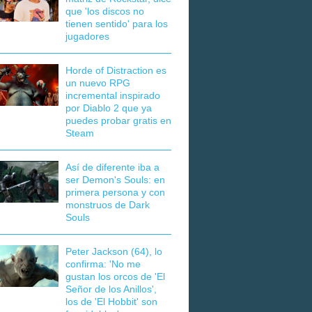
que 'los discos no
tienen sentido' para los
jugadores
Horde of Distraction es
un nuevo RPG
incremental inspirado
por Diablo 2 que ya
puedes probar gratis en
Steam
Así de diferente iba a
ser Demon's Souls: en
primera persona y con
monstruos de Dark
Souls
Peter Jackson (64), lo
confirma: 'No me
gustan los orcos de 'El
Señor de los Anillos',
los de 'El Hobbit' son