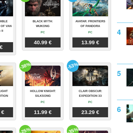
DIBLE
BLACK MYTH:
AVATAR: FRONTIERS
 OF VAN
WUKONG
OF PANDORA
 II
PC
PC
40.99 €
13.99 €
 €
-38%
-53%
LIGHT
HOLLOW KNIGHT:
CLAIR OBSCUR:
ITION
SILKSONG
EXPEDITION 33
PC
PC
 €
11.99 €
23.29 €
-25%
-35%