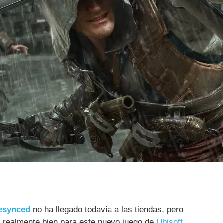
Resynced
no ha llegado todavía a las tiendas, pero
n realmente bien para este nuevo juego de
Ubisoft
.