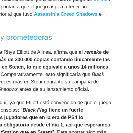
puntan a que el juego aspira a tener un
ior al que tuvo
Assassin's Creed Shadows
el
uy prometedoras
a Rhys Elliott de Alinea, afirma que
el
remake
de
ás de 300.000 copias contando únicamente las
 en Steam, lo que equivale a unos 14 millones
 Comparativamente, esto significaría que
Black
veces más en Steam durante su campaña de
 Shadows
antes de su lanzamiento oficial.
uí, ya que Elliott está convencido de que el juego
consolas: "
Black Flag
tiene un fuerte
s jugadores que en la era de PS4 lo
obligatoria desde el día 1, así que esperamos
ayStation que en Steam
". Para aportar algo más