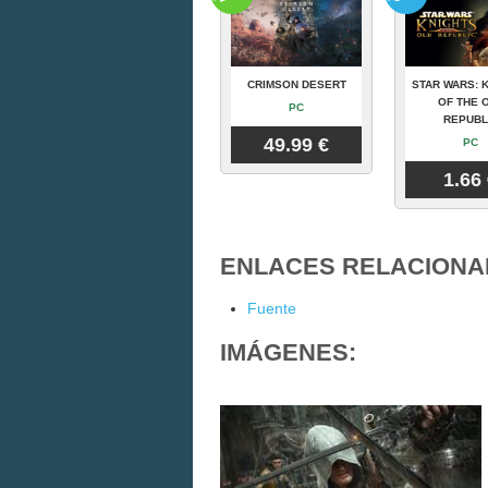
CRIMSON DESERT
STAR WARS: 
OF THE 
PC
REPUBL
49.99 €
PC
1.66
ENLACES RELACIONA
Fuente
IMÁGENES: