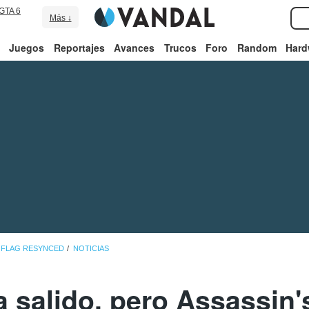
GTA 6
Más ↓
Juegos
Reportajes
Avances
Trucos
Foro
Random
Hard
K FLAG RESYNCED
NOTICIAS
a salido, pero Assassin'