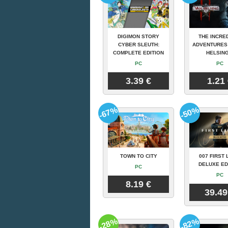
DIGIMON STORY
THE INCRE
CYBER SLEUTH:
ADVENTURES
COMPLETE EDITION
HELSING
PC
PC
3.39 €
1.21
-67%
-50%
TOWN TO CITY
007 FIRST 
DELUXE ED
PC
PC
8.19 €
39.49
-28%
-82%