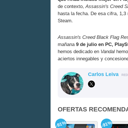
de contexto,
Assassin's Creed 
hasta la fecha. De esa cifra, 1,3
Steam.
Assassin's Creed Black Flag Re
mañana
9 de julio en PC, PlayS
hemos dedicado en
Vandal
hemos
aciertos innegables y concesion
Carlos Leiva
RE
OFERTAS RECOMEND
-91%
-91%