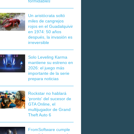
formidables'
Un aristócrata soltó
miles de cangrejos
rojos en el Guadalquivir
en 1974: 50 años
después, la invasión es
irreversible
Solo Leveling Karma
mantiene su estreno en
2026: el juego más
importante de la serie
prepara noticias
Rockstar no hablará
'pronto' del sucesor de
GTA Online, el
multijugador de Grand
Theft Auto 6
FromSoftware cumple