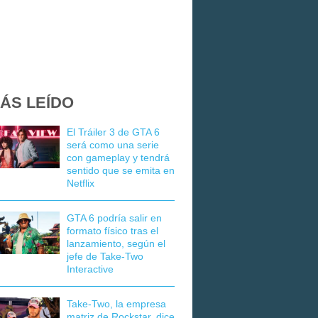
ÁS LEÍDO
El Tráiler 3 de GTA 6
será como una serie
con gameplay y tendrá
sentido que se emita en
Netflix
GTA 6 podría salir en
formato físico tras el
lanzamiento, según el
jefe de Take-Two
Interactive
Take-Two, la empresa
matriz de Rockstar, dice