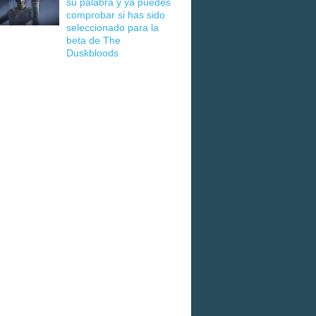
su palabra y ya puedes
comprobar si has sido
seleccionado para la
beta de The
Duskbloods