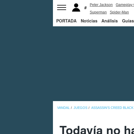
Peter Jackson
Gameplay 
Superman
Spider-Man
PORTADA
Noticias
Análisis
Guías
VANDAL
JUEGOS
ASSASSIN'S CREED BLAC
Todavía no h