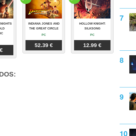
KNIGHTS
INDIANA JONES AND
HOLLOW KNIGHT:
OLD
THE GREAT CIRCLE
SILKSONG
IC
PC
PC
52.39 €
12.99 €
 €
DOS: