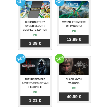
-91%
-53%
DIGIMON STORY
AVATAR: FRONTIERS
CYBER SLEUTH:
OF PANDORA
COMPLETE EDITION
PC
PC
13.99 €
3.39 €
-91%
-31%
THE INCREDIBLE
BLACK MYTH:
ADVENTURES OF VAN
WUKONG
HELSING II
PC
PC
40.99 €
1.21 €