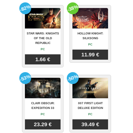
-82%
-38%
STAR WARS: KNIGHTS
HOLLOW KNIGHT:
OF THE OLD
SILKSONG
REPUBLIC
PC
PC
11.99 €
1.66 €
-53%
-50%
CLAIR OBSCUR:
007 FIRST LIGHT
EXPEDITION 33
DELUXE EDITION
PC
PC
23.29 €
39.49 €