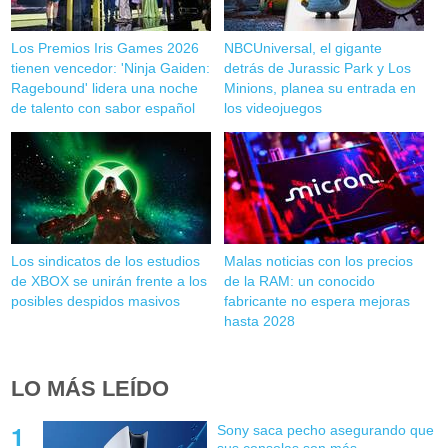
Los Premios Iris Games 2026
NBCUniversal, el gigante
tienen vencedor: 'Ninja Gaiden:
detrás de Jurassic Park y Los
Ragebound' lidera una noche
Minions, planea su entrada en
de talento con sabor español
los videojuegos
Los sindicatos de los estudios
Malas noticias con los precios
de XBOX se unirán frente a los
de la RAM: un conocido
posibles despidos masivos
fabricante no espera mejoras
hasta 2028
LO MÁS LEÍDO
Sony saca pecho asegurando que