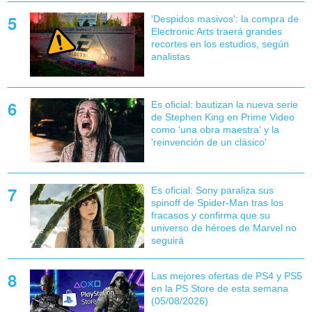
'Despidos masivos': la compra de
Electronic Arts traerá grandes
recortes en los estudios, según
analistas
Es oficial: bautizan la nueva serie
de Stephen King en Prime Video
como 'una obra maestra' y la
'reinvención de un clásico'
Es oficial: Sony paraliza sus
spinoff de Spider-Man tras los
fracasos y confirma que su
universo de héroes de Marvel no
seguirá
Las mejores ofertas de PS4 y PS5
en la PS Store de esta semana
(05/08/2026)