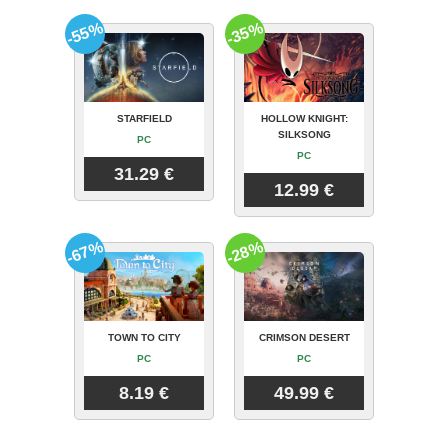
-55%
-35%
STARFIELD
HOLLOW KNIGHT:
SILKSONG
PC
PC
31.29 €
12.99 €
-67%
-28%
TOWN TO CITY
CRIMSON DESERT
PC
PC
8.19 €
49.99 €