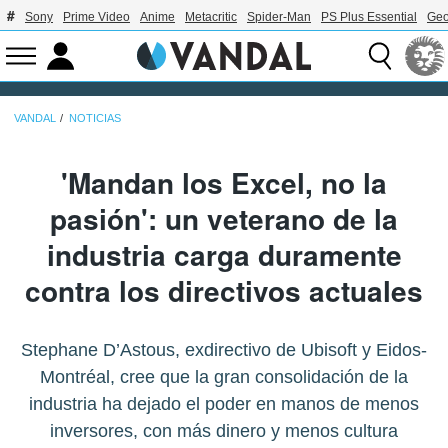
Sony
Prime Video
Anime
Metacritic
Spider-Man
PS Plus Essential
Geo
VANDAL
NOTICIAS
'Mandan los Excel, no la
pasión': un veterano de la
industria carga duramente
contra los directivos actuales
Stephane D’Astous, exdirectivo de Ubisoft y Eidos-
Montréal, cree que la gran consolidación de la
industria ha dejado el poder en manos de menos
inversores, con más dinero y menos cultura