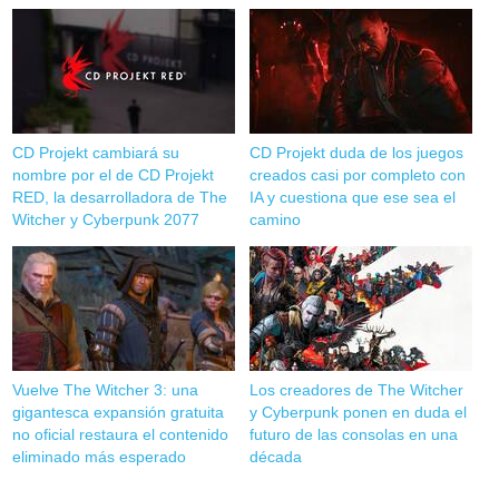
CD Projekt cambiará su
CD Projekt duda de los juegos
nombre por el de CD Projekt
creados casi por completo con
RED, la desarrolladora de The
IA y cuestiona que ese sea el
Witcher y Cyberpunk 2077
camino
Vuelve The Witcher 3: una
Los creadores de The Witcher
gigantesca expansión gratuita
y Cyberpunk ponen en duda el
no oficial restaura el contenido
futuro de las consolas en una
eliminado más esperado
década