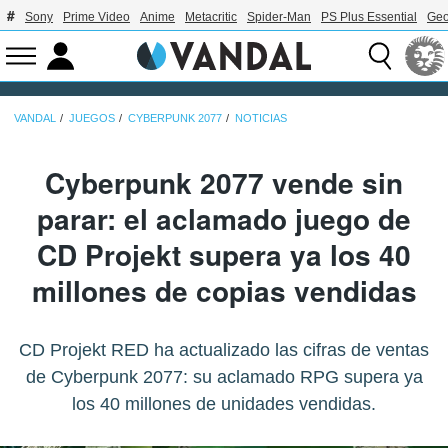
Sony
Prime Video
Anime
Metacritic
Spider-Man
PS Plus Essential
Geo
VANDAL
JUEGOS
CYBERPUNK 2077
NOTICIAS
Cyberpunk 2077 vende sin
parar: el aclamado juego de
CD Projekt supera ya los 40
millones de copias vendidas
CD Projekt RED ha actualizado las cifras de ventas
de Cyberpunk 2077: su aclamado RPG supera ya
los 40 millones de unidades vendidas.