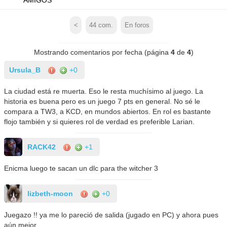
AMIGOS
<
44
com.
En foros
Mostrando comentarios por fecha (página
4
de
4
)
Ursula_B
+0
La ciudad está re muerta. Eso le resta muchísimo al juego. La
historia es buena pero es un juego 7 pts en general. No sé le
compara a TW3, a KCD, en mundos abiertos. En rol es bastante
flojo también y si quieres rol de verdad es preferible Larian.
RACK42
+1
Enicma luego te sacan un dlc para the witcher 3
lizbeth-moon
+0
Juegazo !! ya me lo pareció de salida (jugado en PC) y ahora pues
aún mejor.