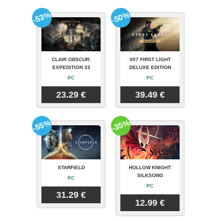
-53%
-50%
CLAIR OBSCUR:
007 FIRST LIGHT
EXPEDITION 33
DELUXE EDITION
PC
PC
23.29 €
39.49 €
-55%
-35%
STARFIELD
HOLLOW KNIGHT:
SILKSONG
PC
PC
31.29 €
12.99 €