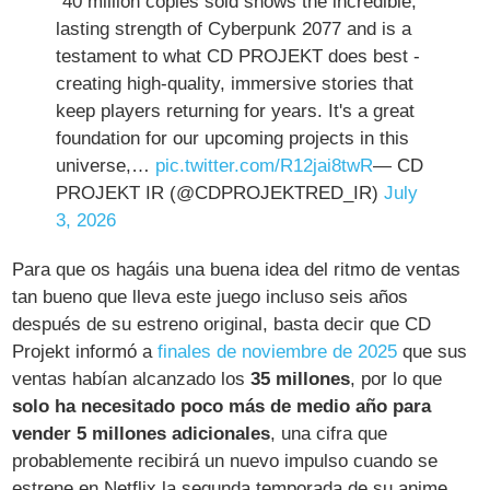
"40 million copies sold shows the incredible,
lasting strength of Cyberpunk 2077 and is a
testament to what CD PROJEKT does best -
creating high-quality, immersive stories that
keep players returning for years. It's a great
foundation for our upcoming projects in this
universe,…
pic.twitter.com/R12jai8twR
— CD
PROJEKT IR (@CDPROJEKTRED_IR)
July
3, 2026
Para que os hagáis una buena idea del ritmo de ventas
tan bueno que lleva este juego incluso seis años
después de su estreno original, basta decir que CD
Projekt informó a
finales de noviembre de 2025
que sus
ventas habían alcanzado los
35 millones
, por lo que
solo ha necesitado poco más de medio año para
vender 5 millones adicionales
, una cifra que
probablemente recibirá un nuevo impulso cuando se
estrene en Netflix la segunda temporada de su anime