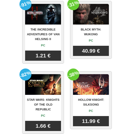
-91%
-31%
THE INCREDIBLE
BLACK MYTH:
ADVENTURES OF VAN
WUKONG
HELSING II
PC
PC
40.99 €
1.21 €
-82%
-38%
STAR WARS: KNIGHTS
HOLLOW KNIGHT:
OF THE OLD
SILKSONG
REPUBLIC
PC
PC
11.99 €
1.66 €