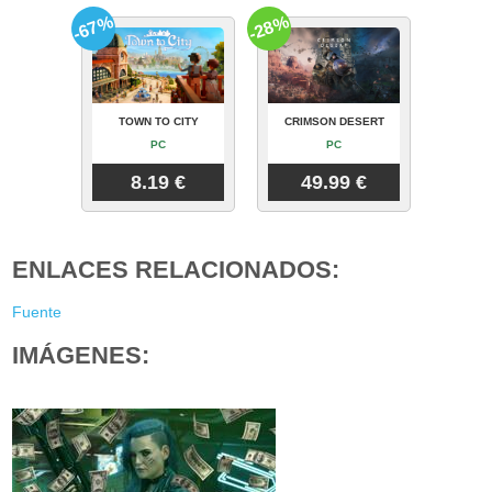
-67%
-28%
TOWN TO CITY
CRIMSON DESERT
PC
PC
8.19 €
49.99 €
ENLACES RELACIONADOS:
Fuente
IMÁGENES: