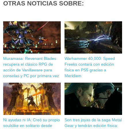
OTRAS NOTICIAS SOBRE:
Muramasa: Revenant Blades
Warhammer 40,000: Speed
recupera el clásico RPG de
Freeks contará con edición
acción de Vanillaware para
física en PS5 gracias a
consolas y PC por primera vez
Meridiem
Ni ayudas ni IA: Creó su propio
Son tres joyas de la saga Metal
soulslike en solitario desde
Gear y tendrán edición física: