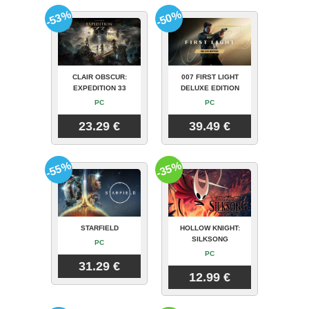
-53%
-50%
CLAIR OBSCUR:
007 FIRST LIGHT
EXPEDITION 33
DELUXE EDITION
PC
PC
23.29 €
39.49 €
-55%
-35%
STARFIELD
HOLLOW KNIGHT:
SILKSONG
PC
PC
31.29 €
12.99 €