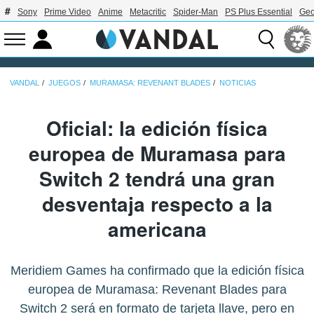
Sony
Prime Video
Anime
Metacritic
Spider-Man
PS Plus Essential
Geo
VANDAL
JUEGOS
MURAMASA: REVENANT BLADES
NOTICIAS
Oficial: la edición física
europea de Muramasa para
Switch 2 tendrá una gran
desventaja respecto a la
americana
Meridiem Games ha confirmado que la edición física
europea de Muramasa: Revenant Blades para
Switch 2 será en formato de tarjeta llave, pero en