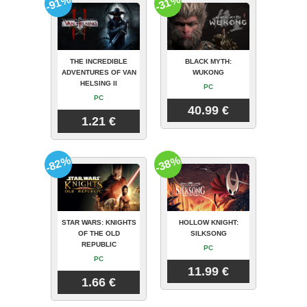
-91%
-31%
THE INCREDIBLE
BLACK MYTH:
ADVENTURES OF VAN
WUKONG
HELSING II
PC
PC
40.99 €
1.21 €
-82%
-38%
STAR WARS: KNIGHTS
HOLLOW KNIGHT:
OF THE OLD
SILKSONG
REPUBLIC
PC
PC
11.99 €
1.66 €