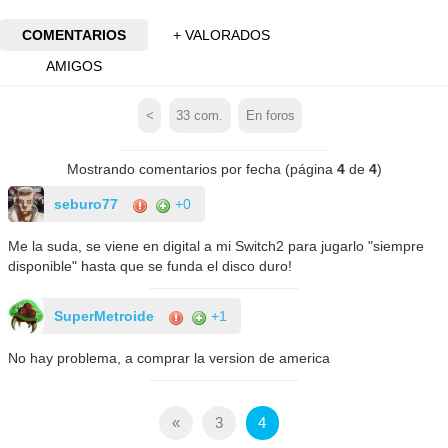
COMENTARIOS
+ VALORADOS
AMIGOS
<
33
com.
En foros
Mostrando comentarios por fecha (página
4
de
4
)
seburo77
+0
Me la suda, se viene en digital a mi Switch2 para jugarlo "siempre
disponible" hasta que se funda el disco duro!
SuperMetroide
+1
No hay problema, a comprar la version de america
«
3
4