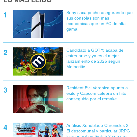
Sony saca pecho asegurando que
sus consolas son más
económicas que un PC de alta
gama
Candidato a GOTY: acaba de
estrenarse y ya es el mejor
lanzamiento de 2026 según
Metacritic
Resident Evil Veronica apunta a
éxito y Capcom celebra un hito
conseguido por el remake
Análisis Xenoblade Chronicles 2:
El descomunal y particular JRPG
luce genial en Switch 2 con una