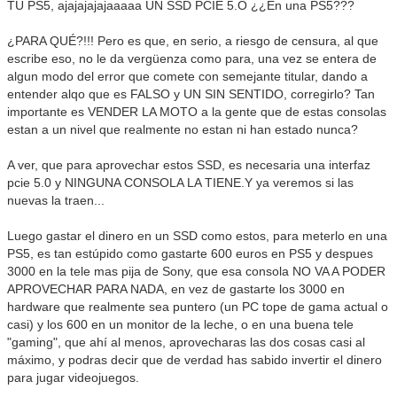
TU PS5, ajajajajajaaaaa UN SSD PCIE 5.O ¿¿En una PS5???
¿PARA QUÉ?!!! Pero es que, en serio, a riesgo de censura, al que
escribe eso, no le da vergüenza como para, una vez se entera de
algun modo del error que comete con semejante titular, dando a
entender alqo que es FALSO y UN SIN SENTIDO, corregirlo? Tan
importante es VENDER LA MOTO a la gente que de estas consolas
estan a un nivel que realmente no estan ni han estado nunca?
A ver, que para aprovechar estos SSD, es necesaria una interfaz
pcie 5.0 y NINGUNA CONSOLA LA TIENE.Y ya veremos si las
nuevas la traen...
Luego gastar el dinero en un SSD como estos, para meterlo en una
PS5, es tan estúpido como gastarte 600 euros en PS5 y despues
3000 en la tele mas pija de Sony, que esa consola NO VA A PODER
APROVECHAR PARA NADA, en vez de gastarte los 3000 en
hardware que realmente sea puntero (un PC tope de gama actual o
casi) y los 600 en un monitor de la leche, o en una buena tele
"gaming", que ahí al menos, aprovecharas las dos cosas casi al
máximo, y podras decir que de verdad has sabido invertir el dinero
para jugar videojuegos.