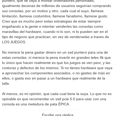
puntero, que se vaya a montar ordenadores personales,
igualmente decenas de millones de usuarios seguirían comprando
sus consolas, por un motivo y otro, cada cual el suyo, llamese
limitación, llamese costumbre, llamese fanatismo, llamese gusto.
Creo que es mucho peor estas estrategias de estar siempre
engañando a la gente e intentar venderles las consolas como
maravillas del hardware, cuando ni lo son, ni lo pueden ser en el
tipo de negocio que practican, en vez de venderselas a traves de
LOS JUEGOS.
No merece la pena gastar dinero en un ssd puntero para una de
estas consolas, ni merece la pena invertir en grandes teles 4k que
lo único que hacen realmente es que los juegos se ven peor, y las
costuras y defectos de los mismos. Si no tienes hardware que vaya
a aprovechar los componentes asociados, o no gastes de más en
ellos, o gasta eso en pasar a un hardware que realmente de la
talla.
Al menos, es mi opinión, que cada cual tiene la suya. Lo que no es
opinable es que recomendar un ssd pcie 5.0 para usar con una
consola es una metedura de pata ÉPICA.
Escribe una réplica: