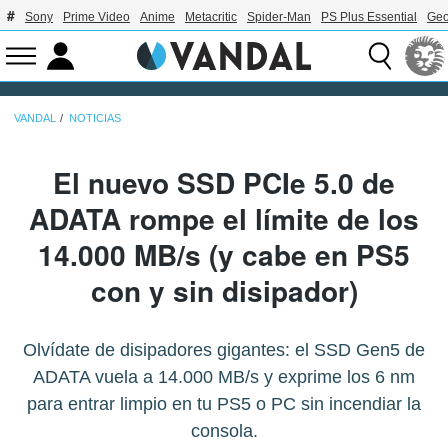
Sony
Prime Video
Anime
Metacritic
Spider-Man
PS Plus Essential
Geo
VANDAL
NOTICIAS
El nuevo SSD PCIe 5.0 de
ADATA rompe el límite de los
14.000 MB/s (y cabe en PS5
con y sin disipador)
Olvídate de disipadores gigantes: el SSD Gen5 de
ADATA vuela a 14.000 MB/s y exprime los 6 nm
para entrar limpio en tu PS5 o PC sin incendiar la
consola.