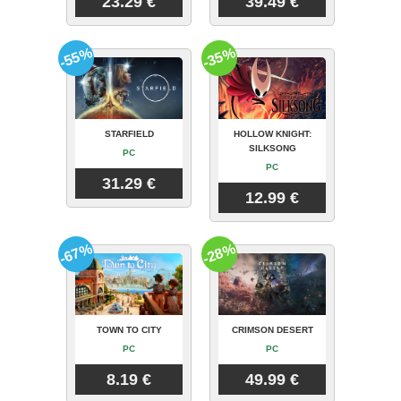
23.29 €
39.49 €
-55%
-35%
STARFIELD
HOLLOW KNIGHT:
SILKSONG
PC
PC
31.29 €
12.99 €
-67%
-28%
TOWN TO CITY
CRIMSON DESERT
PC
PC
8.19 €
49.99 €