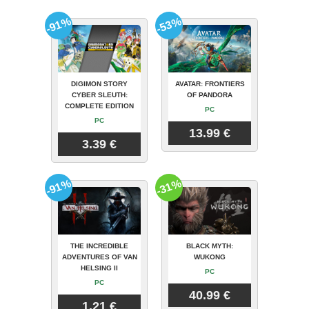
-91%
-53%
DIGIMON STORY
AVATAR: FRONTIERS
CYBER SLEUTH:
OF PANDORA
COMPLETE EDITION
PC
PC
13.99 €
3.39 €
-91%
-31%
THE INCREDIBLE
BLACK MYTH:
ADVENTURES OF VAN
WUKONG
HELSING II
PC
PC
40.99 €
1.21 €