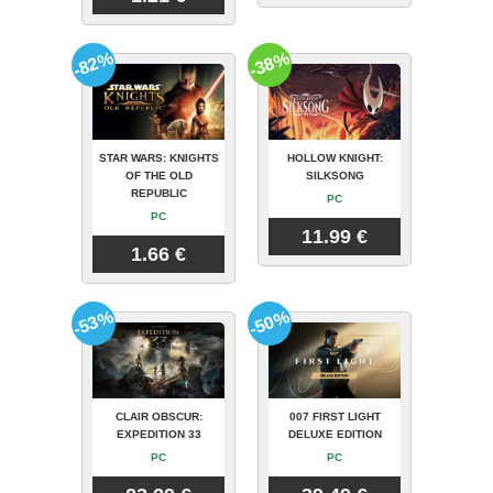
-82%
-38%
STAR WARS: KNIGHTS
HOLLOW KNIGHT:
OF THE OLD
SILKSONG
REPUBLIC
PC
PC
11.99 €
1.66 €
-53%
-50%
CLAIR OBSCUR:
007 FIRST LIGHT
EXPEDITION 33
DELUXE EDITION
PC
PC