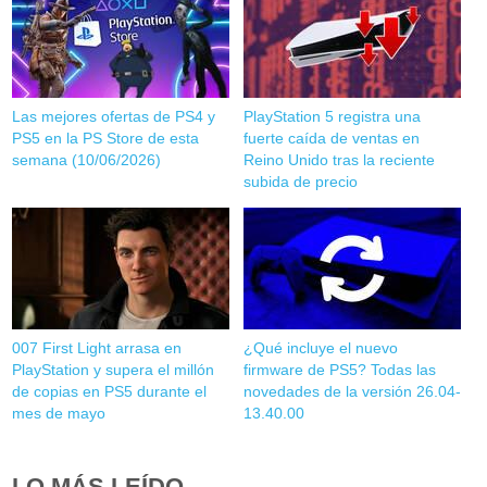
Las mejores ofertas de PS4 y
PlayStation 5 registra una
PS5 en la PS Store de esta
fuerte caída de ventas en
semana (10/06/2026)
Reino Unido tras la reciente
subida de precio
007 First Light arrasa en
¿Qué incluye el nuevo
PlayStation y supera el millón
firmware de PS5? Todas las
de copias en PS5 durante el
novedades de la versión 26.04-
mes de mayo
13.40.00
LO MÁS LEÍDO