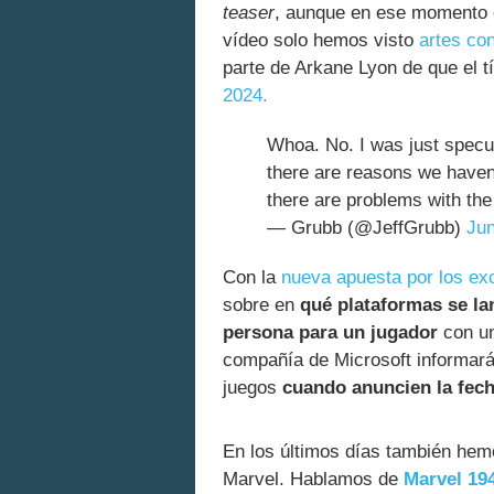
teaser
, aunque en ese momento
vídeo solo hemos visto
artes co
parte de Arkane Lyon de que el t
2024.
Whoa. No. I was just specul
there are reasons we haven'
there are problems with th
— Grubb (@JeffGrubb)
Jun
Con la
nueva apuesta por los ex
sobre en
qué plataformas se la
persona para un jugador
con un
compañía de Microsoft informará
juegos
cuando anuncien la fec
En los últimos días también hem
Marvel. Hablamos de
Marvel 194