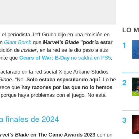
LO M
l periodista Jeff Grubb dijo en una emisión en
en
Giant Bomb
que
Marvel's Blade
"podría estar
dición de
insider
, en la red se le dio peso a sus
mente que
Gears of War: E-Day
no saldrá en PS5
.
aclarado en la red social X que Arkane Studios
Blade
. "No.
Solo estaba especulando aquí
. Lo he
arece que
hay razones por las que no lo hemos
 porque haya problemas con el juego. No está
a finales de 2024
rvel's Blade
en The Game Awards 2023
con un