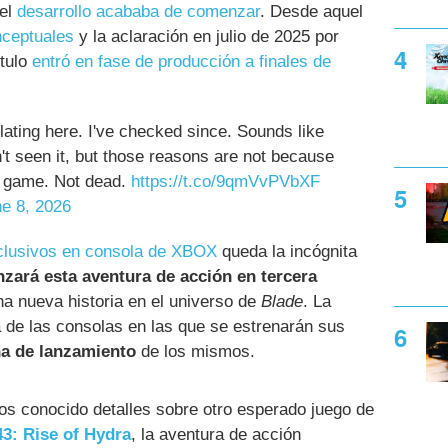
 el
desarrollo acababa de comenzar
. Desde aquel
nceptuales
y la aclaración en julio de 2025 por
ítulo
entró en fase de producción a finales de
ating here. I've checked since. Sounds like
t seen it, but those reasons are not because
e game. Not dead.
https://t.co/9qmVvPVbXF
e 8, 2026
clusivos en consola de XBOX
queda la incógnita
nzará esta aventura de acción en tercera
a nueva historia en el universo de
Blade
. La
 de las consolas en las que se estrenarán sus
ha de lanzamiento
de los mismos.
os conocido detalles sobre otro esperado juego de
3: Rise of Hydra
, la aventura de acción