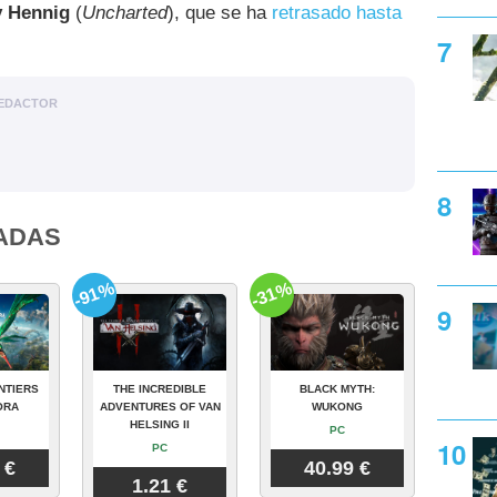
 Hennig
(
Uncharted
), que se ha
retrasado hasta
EDACTOR
ADAS
-91%
-31%
NTIERS
THE INCREDIBLE
BLACK MYTH:
ORA
ADVENTURES OF VAN
WUKONG
HELSING II
PC
PC
 €
40.99 €
1.21 €