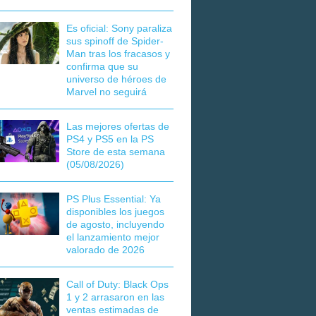
Es oficial: Sony paraliza
sus spinoff de Spider-
Man tras los fracasos y
confirma que su
universo de héroes de
Marvel no seguirá
Las mejores ofertas de
PS4 y PS5 en la PS
Store de esta semana
(05/08/2026)
PS Plus Essential: Ya
disponibles los juegos
de agosto, incluyendo
el lanzamiento mejor
valorado de 2026
Call of Duty: Black Ops
1 y 2 arrasaron en las
ventas estimadas de