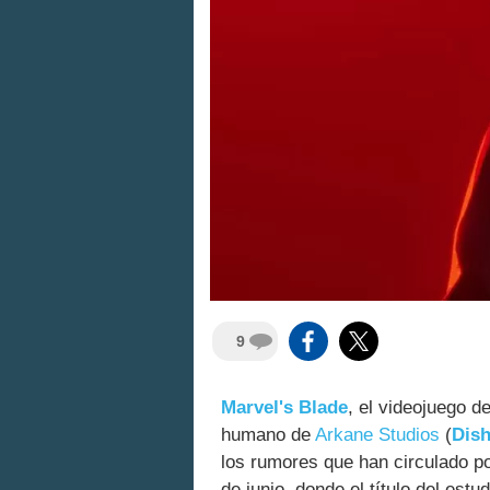
9
Marvel's Blade
, el videojuego d
humano de
Arkane Studios
(
Dis
los rumores que han circulado po
de junio, donde el título del estu