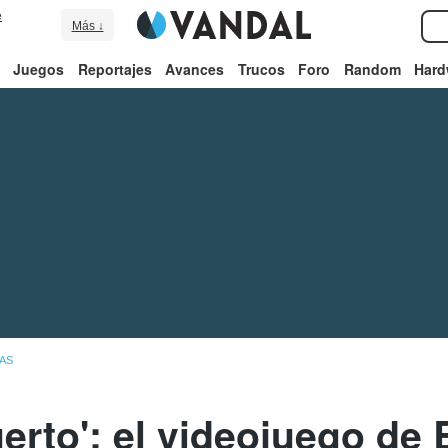
e
Más ↓
Juegos
Reportajes
Avances
Trucos
Foro
Random
Hard
AS
erto': el videojuego de 