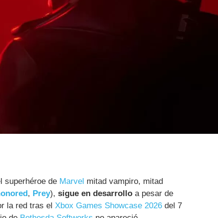
el superhéroe de
Marvel
mitad vampiro, mitad
honored
,
Prey
),
sigue en desarrollo
a pesar de
r la red tras el
Xbox Games Showcase 2026
del 7
dio de
Bethesda Softworks
no apareció.