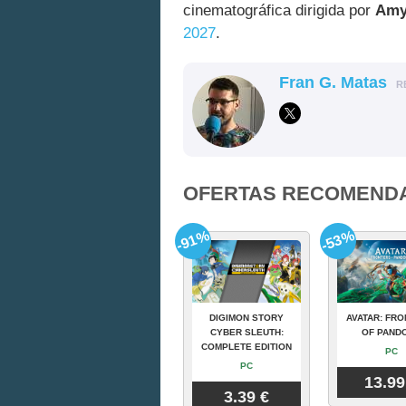
cinematográfica dirigida por
Amy
2027
.
Fran G. Matas
R
OFERTAS RECOMEND
-91%
-53%
DIGIMON STORY
AVATAR: FRO
CYBER SLEUTH:
OF PAND
COMPLETE EDITION
PC
PC
13.99
3.39 €