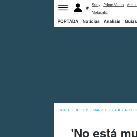
Sony
Prime Video
Anim
Metacritic
PORTADA
Noticias
Análisis
Guías
VANDAL
JUEGOS
MARVEL'S BLADE
NOTICI
'No está mu