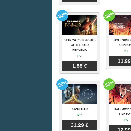
-82%
-38%
STAR WARS: KNIGHTS
HOLLOW KN
OF THE OLD
SILKSO
REPUBLIC
PC
PC
11.99
1.66 €
-55%
-35%
STARFIELD
HOLLOW KN
SILKSO
PC
PC
31.29 €
12.99