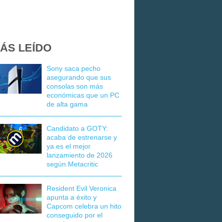
ÁS LEÍDO
Sony saca pecho
asegurando que sus
consolas son más
económicas que un PC
de alta gama
Candidato a GOTY:
acaba de estrenarse y
ya es el mejor
lanzamiento de 2026
según Metacritic
Resident Evil Veronica
apunta a éxito y
Capcom celebra un hito
conseguido por el