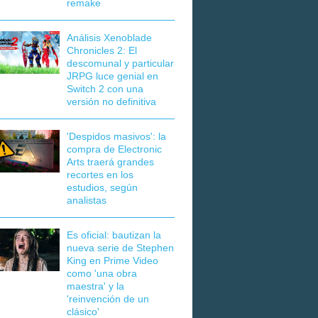
remake
Análisis Xenoblade
Chronicles 2: El
descomunal y particular
JRPG luce genial en
Switch 2 con una
versión no definitiva
'Despidos masivos': la
compra de Electronic
Arts traerá grandes
recortes en los
estudios, según
analistas
Es oficial: bautizan la
nueva serie de Stephen
King en Prime Video
como 'una obra
maestra' y la
'reinvención de un
clásico'