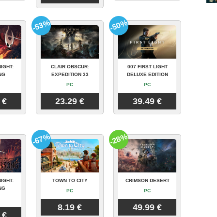
-53%
-50%
IGHT:
CLAIR OBSCUR:
007 FIRST LIGHT
NG
EXPEDITION 33
DELUXE EDITION
PC
PC
 €
23.29 €
39.49 €
-67%
-28%
IGHT:
TOWN TO CITY
CRIMSON DESERT
NG
PC
PC
8.19 €
49.99 €
 €