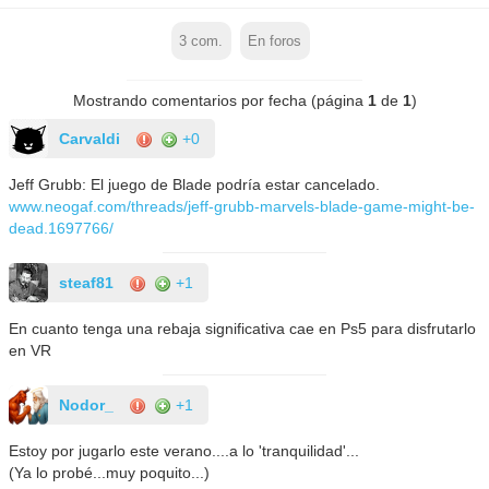
3
com.
En foros
Mostrando comentarios por fecha (página
1
de
1
)
Carvaldi
+0
Jeff Grubb: El juego de Blade podría estar cancelado.
www.neogaf.com/threads/jeff-grubb-marvels-blade-game-might-be-
dead.1697766/
steaf81
+1
En cuanto tenga una rebaja significativa cae en Ps5 para disfrutarlo
en VR
Nodor_
+1
Estoy por jugarlo este verano....a lo 'tranquilidad'...
(Ya lo probé...muy poquito...)