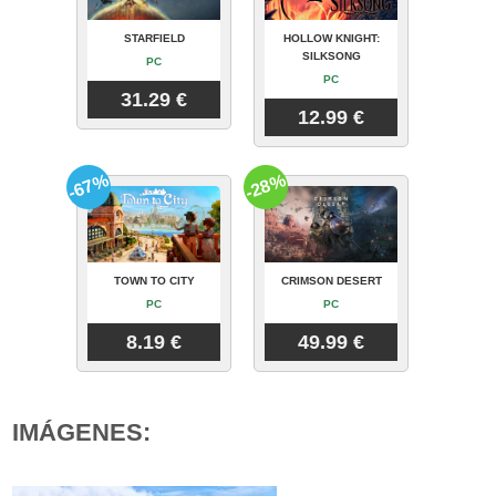
STARFIELD
HOLLOW KNIGHT:
SILKSONG
PC
PC
31.29 €
12.99 €
-67%
-28%
TOWN TO CITY
CRIMSON DESERT
PC
PC
8.19 €
49.99 €
IMÁGENES: