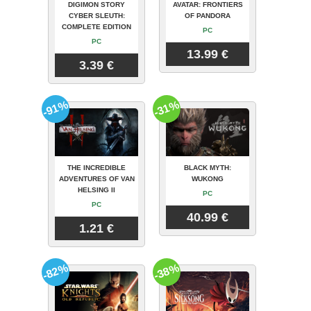
DIGIMON STORY
AVATAR: FRONTIERS
CYBER SLEUTH:
OF PANDORA
COMPLETE EDITION
PC
PC
13.99 €
3.39 €
-91%
-31%
THE INCREDIBLE
BLACK MYTH:
ADVENTURES OF VAN
WUKONG
HELSING II
PC
PC
40.99 €
1.21 €
-82%
-38%