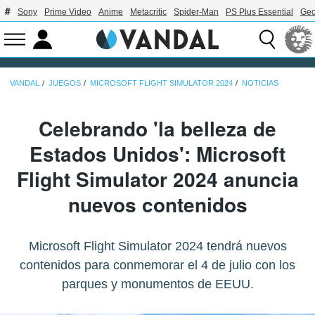
Sony
Prime Video
Anime
Metacritic
Spider-Man
PS Plus Essential
Geo
VANDAL
JUEGOS
MICROSOFT FLIGHT SIMULATOR 2024
NOTICIAS
Celebrando 'la belleza de
Estados Unidos': Microsoft
Flight Simulator 2024 anuncia
nuevos contenidos
Microsoft Flight Simulator 2024 tendrá nuevos
contenidos para conmemorar el 4 de julio con los
parques y monumentos de EEUU.