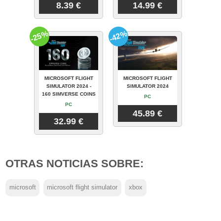
8.39 €
14.99 €
-25%
-42%
MICROSOFT FLIGHT
MICROSOFT FLIGHT
SIMULATOR 2024 -
SIMULATOR 2024
160 SIMVERSE COINS
PC
PC
45.89 €
32.99 €
OTRAS NOTICIAS SOBRE:
microsoft
microsoft flight simulator
xbox