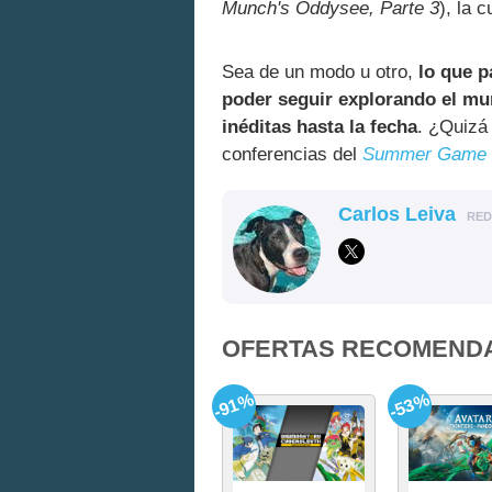
Munch's Oddysee, Parte 3
), la 
Sea de un modo u otro,
lo que 
poder seguir explorando el mu
inéditas hasta la fecha
. ¿Quizá
conferencias del
Summer Game 
Carlos Leiva
RE
OFERTAS RECOMEND
-91%
-53%