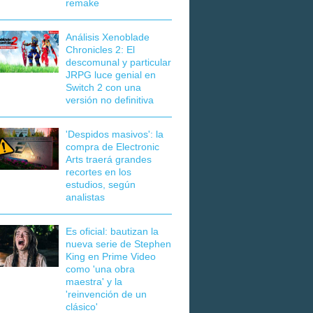
remake
Análisis Xenoblade
Chronicles 2: El
descomunal y particular
JRPG luce genial en
Switch 2 con una
versión no definitiva
'Despidos masivos': la
compra de Electronic
Arts traerá grandes
recortes en los
estudios, según
analistas
Es oficial: bautizan la
nueva serie de Stephen
King en Prime Video
como 'una obra
maestra' y la
'reinvención de un
clásico'