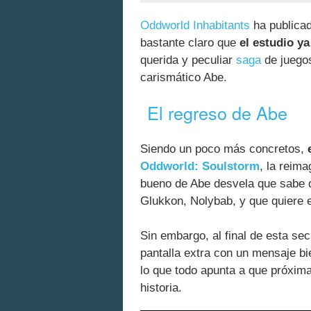
Oddworld Inhabitants
ha publicad
bastante claro que
el estudio y
querida y peculiar
saga
de juegos
carismático Abe.
El regreso de Abe
Siendo un poco más concretos,
Oddworld: Soulstorm
, la reim
bueno de Abe desvela que sabe q
Glukkon, Nolybab, y que quiere e
Sin embargo, al final de esta se
pantalla extra con un mensaje bie
lo que todo apunta a que próxi
historia.