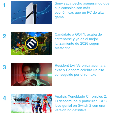
Sony saca pecho asegurando que
sus consolas son más
económicas que un PC de alta
gama
Candidato a GOTY: acaba de
estrenarse y ya es el mejor
lanzamiento de 2026 según
Metacritic
Resident Evil Veronica apunta a
éxito y Capcom celebra un hito
conseguido por el remake
Análisis Xenoblade Chronicles 2:
El descomunal y particular JRPG
luce genial en Switch 2 con una
versión no definitiva