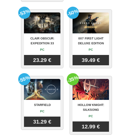
-53%
-50%
CLAIR OBSCUR:
007 FIRST LIGHT
EXPEDITION 33
DELUXE EDITION
PC
PC
23.29 €
39.49 €
-55%
-35%
STARFIELD
HOLLOW KNIGHT:
SILKSONG
PC
PC
31.29 €
12.99 €