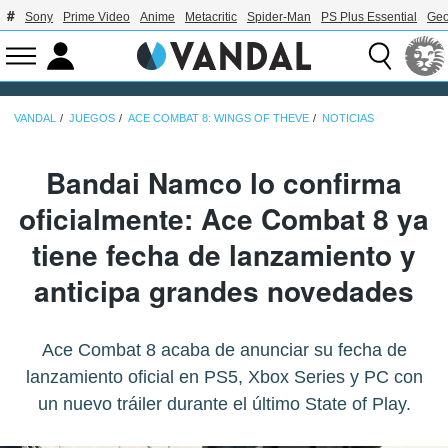
Sony
Prime Video
Anime
Metacritic
Spider-Man
PS Plus Essential
Geo
VANDAL
JUEGOS
ACE COMBAT 8: WINGS OF THEVE
NOTICIAS
Bandai Namco lo confirma
oficialmente: Ace Combat 8 ya
tiene fecha de lanzamiento y
anticipa grandes novedades
Ace Combat 8 acaba de anunciar su fecha de
lanzamiento oficial en PS5, Xbox Series y PC con
un nuevo tráiler durante el último State of Play.