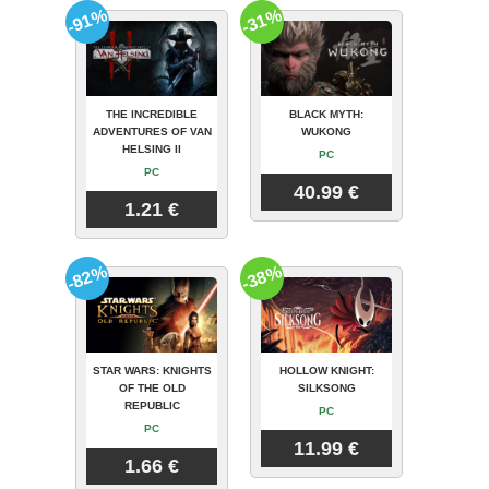
-91%
-31%
THE INCREDIBLE
BLACK MYTH:
ADVENTURES OF VAN
WUKONG
HELSING II
PC
PC
40.99 €
1.21 €
-82%
-38%
STAR WARS: KNIGHTS
HOLLOW KNIGHT:
OF THE OLD
SILKSONG
REPUBLIC
PC
PC
11.99 €
1.66 €