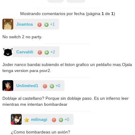
Mostrando comentarios por fecha (página
1
de
1
)
Joantca
+1
No switch 2 no party.
Carvaldi
+2
Joder nanco bandai subiendo el liston grafico un peldaño mas.Ojala
tenga version para psvr2.
Unlimited1
+0
Doblaje al castellano? Porque sin doblaje paso. Es un infierno leer
mientras me intentan bombardear
milinagi
+0
¿Como bombardeas un avión?