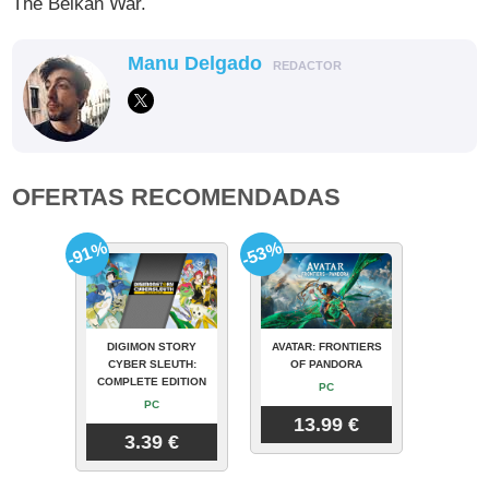
The Belkan War.
Manu Delgado
REDACTOR
OFERTAS RECOMENDADAS
-91%
-53%
DIGIMON STORY
AVATAR: FRONTIERS
CYBER SLEUTH:
OF PANDORA
COMPLETE EDITION
PC
PC
13.99 €
3.39 €