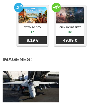
-67%
-28%
TOWN TO CITY
CRIMSON DESERT
PC
PC
8.19 €
49.99 €
IMÁGENES: