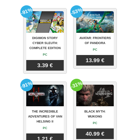
-91%
-53%
DIGIMON STORY
AVATAR: FRONTIERS
CYBER SLEUTH:
OF PANDORA
COMPLETE EDITION
PC
PC
13.99 €
3.39 €
-91%
-31%
THE INCREDIBLE
BLACK MYTH:
ADVENTURES OF VAN
WUKONG
HELSING II
PC
PC
40.99 €
1.21 €