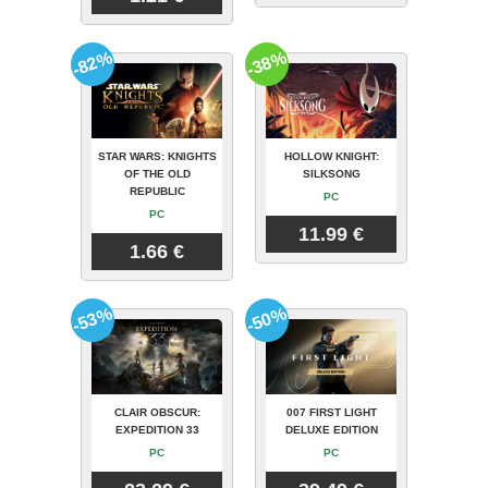
-82%
-38%
STAR WARS: KNIGHTS
HOLLOW KNIGHT:
OF THE OLD
SILKSONG
REPUBLIC
PC
PC
11.99 €
1.66 €
-53%
-50%
CLAIR OBSCUR:
007 FIRST LIGHT
EXPEDITION 33
DELUXE EDITION
PC
PC