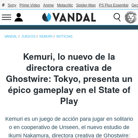
Sony
Prime Video
Anime
Metacritic
Spider-Man
PS Plus Essential
Geo
VANDAL
JUEGOS
KEMURI
NOTICIAS
Kemuri, lo nuevo de la
directora creativa de
Ghostwire: Tokyo, presenta un
épico gameplay en el State of
Play
Kemuri es un juego de acción para jugar en solitario
o en cooperativo de Unseen, el nuevo estudio de
Ikumi Nakamura, directora creativa de Ghostwire: