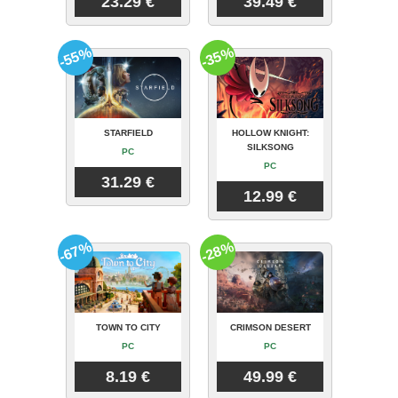
23.29 €
39.49 €
-55%
-35%
STARFIELD
HOLLOW KNIGHT:
SILKSONG
PC
PC
31.29 €
12.99 €
-67%
-28%
TOWN TO CITY
CRIMSON DESERT
PC
PC
8.19 €
49.99 €