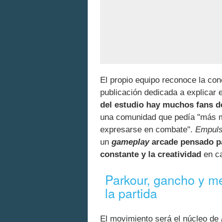
El propio equipo reconoce la co
publicación dedicada a explicar
del estudio hay muchos fans 
una comunidad que pedía "más m
expresarse en combate".
Empul
un
gameplay
arcade pensado par
constante y la creatividad
en ca
Parkour, gancho y me
la partida
El movimiento será el núcleo de