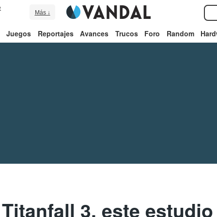
e
Más ↓
Juegos
Reportajes
Avances
Trucos
Foro
Random
Hard
 Titanfall 3, este estudio