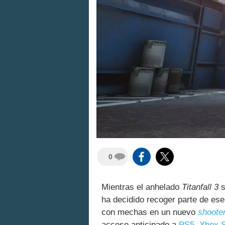
0
Mientras el anhelado
Titanfall 3
s
ha decidido recoger parte de ese
con mechas en un nuevo
shoote
acceso anticipado a
PS5
,
Xbox S