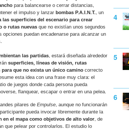
ancho
para balancearse o cerrar distancias,
tener el impulso y lanzar
bombas P.A.I.N.T.
, un
 las superficies del escenario para crear
o o rutas nuevas
que no existían unos segundos
as opciones puedan encadenarse para alcanzar un
.
mbientan las partidas
, estará diseñada alrededor
drán
superficies, líneas de visión, rutas
s para que no exista un único camino
correcto
esume esta idea con una frase muy clara: el
tio de juegos donde cada persona pueda
verse, flanquear, escapar o entrar en una pelea.
randes pilares de
Empulse
, aunque no funcionarán
articipante pueda invocar libremente durante la
 en el mapa como objetivos de alto valor
, de
 que pelear por controlarlos. El estudio lo