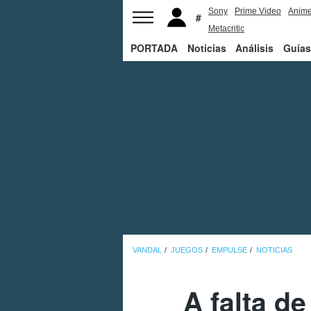
Sony
Prime Video
Anim
Metacritic
PORTADA
Noticias
Análisis
Guías
VANDAL
JUEGOS
EMPULSE
NOTICIAS
A falta de