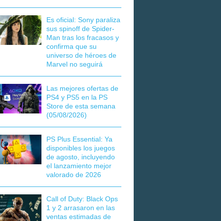
Es oficial: Sony paraliza
sus spinoff de Spider-
Man tras los fracasos y
confirma que su
universo de héroes de
Marvel no seguirá
Las mejores ofertas de
PS4 y PS5 en la PS
Store de esta semana
(05/08/2026)
PS Plus Essential: Ya
disponibles los juegos
de agosto, incluyendo
el lanzamiento mejor
valorado de 2026
Call of Duty: Black Ops
1 y 2 arrasaron en las
ventas estimadas de