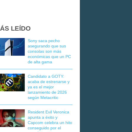
ÁS LEÍDO
Sony saca pecho
asegurando que sus
consolas son más
económicas que un PC
de alta gama
Candidato a GOTY:
acaba de estrenarse y
ya es el mejor
lanzamiento de 2026
según Metacritic
Resident Evil Veronica
apunta a éxito y
Capcom celebra un hito
conseguido por el