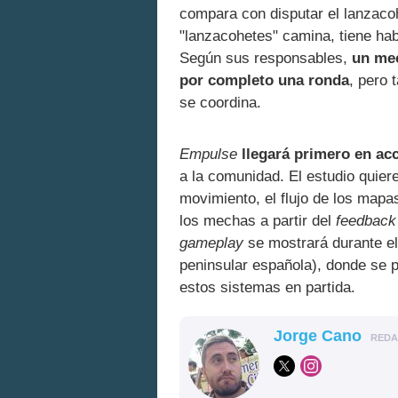
compara con disputar el lanzac
"lanzacohetes" camina, tiene hab
Según sus responsables,
un me
por completo una ronda
, pero
se coordina.
Empulse
llegará primero en ac
a la comunidad. El estudio quier
movimiento, el flujo de los mapas,
los mechas a partir del
feedback
gameplay
se mostrará durante el
peninsular española), donde se 
estos sistemas en partida.
Jorge Cano
RED