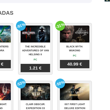
ADAS
-91%
-31%
NTIERS
THE INCREDIBLE
BLACK MYTH:
ORA
ADVENTURES OF VAN
WUKONG
HELSING II
PC
PC
 €
40.99 €
1.21 €
-53%
-50%
IGHT:
CLAIR OBSCUR:
007 FIRST LIGHT
NG
EXPEDITION 33
DELUXE EDITION