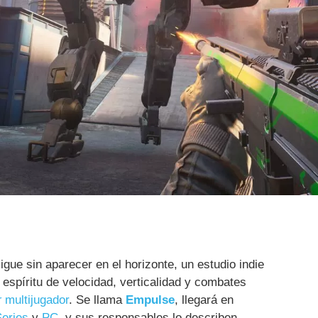
igue sin aparecer en el horizonte, un estudio indie
 espíritu de velocidad, verticalidad y combates
r
multijugador
. Se llama
Empulse
, llegará en
eries
y
PC
, y sus responsables lo describen