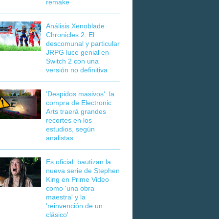
remake
Análisis Xenoblade
Chronicles 2: El
descomunal y particular
JRPG luce genial en
Switch 2 con una
versión no definitiva
'Despidos masivos': la
compra de Electronic
Arts traerá grandes
recortes en los
estudios, según
analistas
Es oficial: bautizan la
nueva serie de Stephen
King en Prime Video
como 'una obra
maestra' y la
'reinvención de un
clásico'