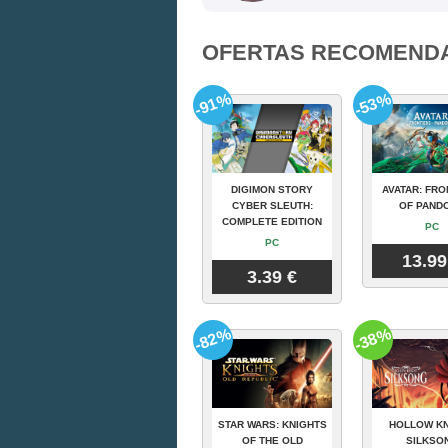
OFERTAS RECOMEND
-91%
-53%
DIGIMON STORY
AVATAR: FRO
CYBER SLEUTH:
OF PAND
COMPLETE EDITION
PC
PC
13.99
3.39 €
-82%
-38%
STAR WARS: KNIGHTS
HOLLOW KN
OF THE OLD
SILKSO