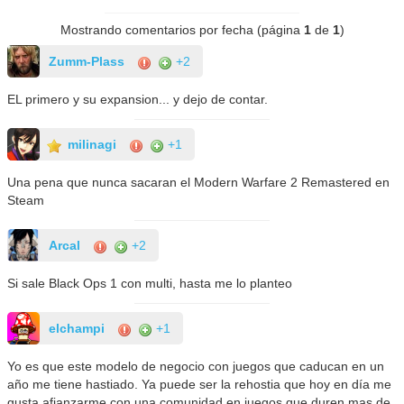
Mostrando comentarios por fecha (página
1
de
1
)
Zumm-Plass
+2
EL primero y su expansion... y dejo de contar.
milinagi
+1
Una pena que nunca sacaran el Modern Warfare 2 Remastered en
Steam
Arcal
+2
Si sale Black Ops 1 con multi, hasta me lo planteo
elchampi
+1
Yo es que este modelo de negocio con juegos que caducan en un
año me tiene hastiado. Ya puede ser la rehostia que hoy en día me
gusta afianzarme con una comunidad en juegos que duren mas de