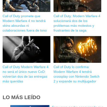
Call of Duty promete que
Call of Duty: Modern Warfare 4
Modern Warfare 4 no tendrá
solucionará dos de los
skins absurdas ni
problemas más molestos y
colaboraciones fuera de tono
frustrantes de la saga
Call of Duty Modern Warfare 4
Call of Duty lo confirma:
no será el único nuevo CoD:
Modern Warfare 4 tendrá
volverían dos de las entregas
crossplay con Nintendo Switch
más queridas
2 y expande su multijugador
LO MÁS LEÍDO