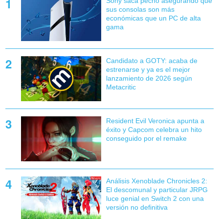
Sony saca pecho asegurando que
sus consolas son más
económicas que un PC de alta
gama
Candidato a GOTY: acaba de
estrenarse y ya es el mejor
lanzamiento de 2026 según
Metacritic
Resident Evil Veronica apunta a
éxito y Capcom celebra un hito
conseguido por el remake
Análisis Xenoblade Chronicles 2:
El descomunal y particular JRPG
luce genial en Switch 2 con una
versión no definitiva