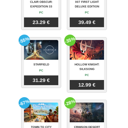
CLAIR OBSCUR:
007 FIRST LIGHT
EXPEDITION 33
DELUXE EDITION
PC
PC
23.29 €
39.49 €
-55%
-35%
STARFIELD
HOLLOW KNIGHT:
SILKSONG
PC
PC
31.29 €
12.99 €
-67%
-28%
TOWN TO CITY
CRIMSON DESERT