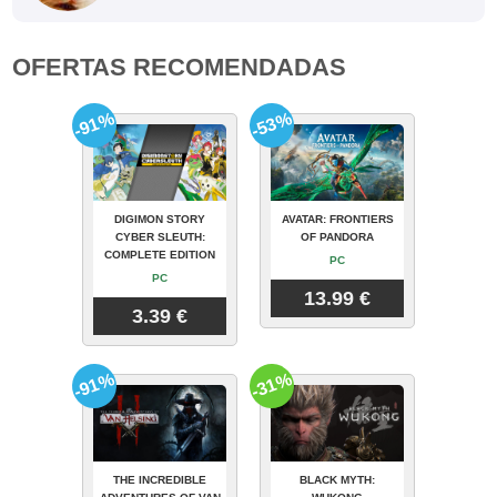
OFERTAS RECOMENDADAS
-91%
-53%
DIGIMON STORY
AVATAR: FRONTIERS
CYBER SLEUTH:
OF PANDORA
COMPLETE EDITION
PC
PC
13.99 €
3.39 €
-91%
-31%
THE INCREDIBLE
BLACK MYTH: