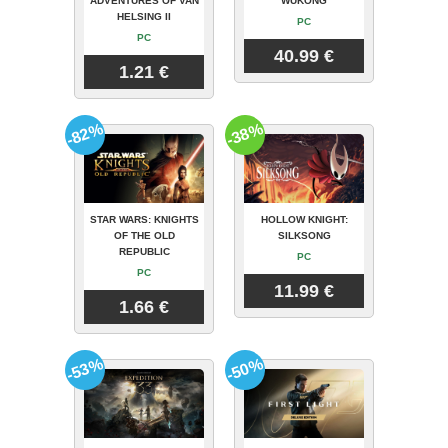
ADVENTURES OF VAN
WUKONG
HELSING II
PC
PC
40.99 €
1.21 €
-82%
-38%
STAR WARS: KNIGHTS
HOLLOW KNIGHT:
OF THE OLD
SILKSONG
REPUBLIC
PC
PC
11.99 €
1.66 €
-53%
-50%