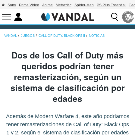
Sony
Prime Video
Anime
Metacritic
Spider-Man
PS Plus Essential
Geo
VANDAL
JUEGOS
CALL OF DUTY: BLACK OPS II
NOTICIAS
Dos de los Call of Duty más
queridos podrían tener
remasterización, según un
sistema de clasificación por
edades
Además de Modern Warfare 4, este año podríamos
tener remasterizaciones de Call of Duty: Black Ops
1 y 2, según el sistema de clasificación por edades