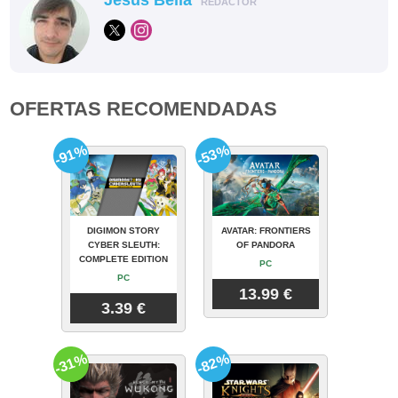
Jesús Bella
REDACTOR
OFERTAS RECOMENDADAS
-91%
-53%
DIGIMON STORY
AVATAR: FRONTIERS
CYBER SLEUTH:
OF PANDORA
COMPLETE EDITION
PC
PC
13.99 €
3.39 €
-31%
-82%