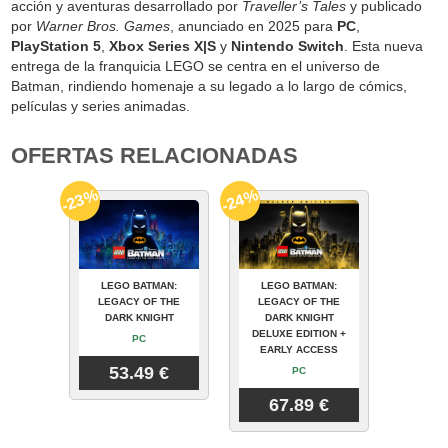
acción y aventuras desarrollado por
Traveller’s Tales
y publicado
por
Warner Bros. Games
, anunciado en 2025 para
PC
,
PlayStation 5
,
Xbox Series X|S
y
Nintendo Switch
. Esta nueva
entrega de la franquicia LEGO se centra en el universo de
Batman, rindiendo homenaje a su legado a lo largo de cómics,
películas y series animadas.
OFERTAS RELACIONADAS
-23%
-24%
LEGO BATMAN:
LEGO BATMAN:
LEGACY OF THE
LEGACY OF THE
DARK KNIGHT
DARK KNIGHT
DELUXE EDITION +
PC
EARLY ACCESS
53.49 €
PC
67.89 €