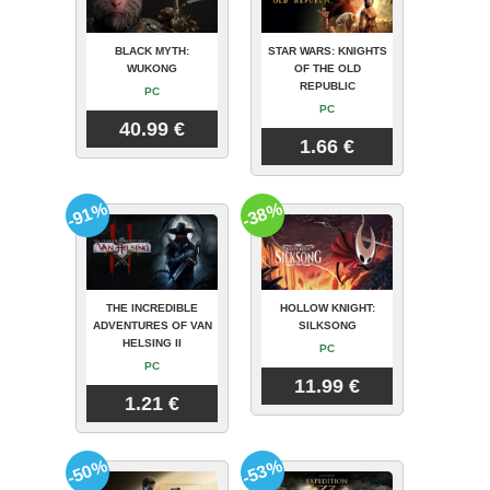
BLACK MYTH:
STAR WARS: KNIGHTS
WUKONG
OF THE OLD
REPUBLIC
PC
PC
40.99 €
1.66 €
-91%
-38%
THE INCREDIBLE
HOLLOW KNIGHT:
ADVENTURES OF VAN
SILKSONG
HELSING II
PC
PC
11.99 €
1.21 €
-50%
-53%