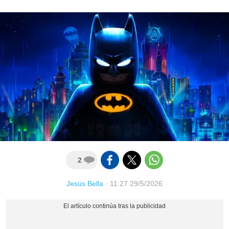
2
Jesús Bella
·
11:27 29/5/2026