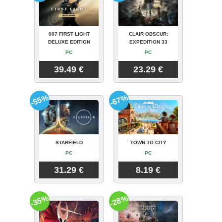
007 FIRST LIGHT
CLAIR OBSCUR:
DELUXE EDITION
EXPEDITION 33
PC
PC
39.49 €
23.29 €
-55%
-67%
STARFIELD
TOWN TO CITY
PC
PC
31.29 €
8.19 €
-35%
-28%