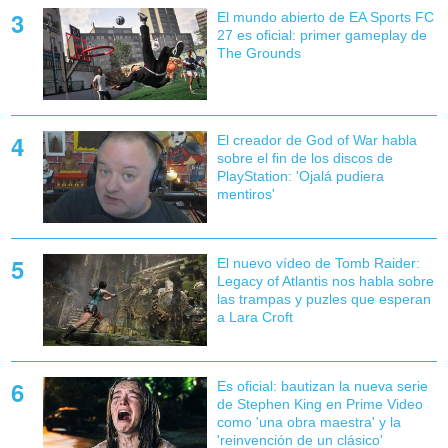
El mundo abierto de EA Sports FC
27 es oficial: primer gameplay de
The Grounds
El creador de God of War habla
sobre el fin de los discos de
PlayStation: 'Ojalá pudiera
mentiros'
El nuevo vídeo de Tomb Raider:
Legacy of Atlantis nos habla sobre
las trampas y puzles que esperan
a Lara Croft
Es oficial: bautizan la nueva serie
de Stephen King en Prime Video
como 'una obra maestra' y la
'reinvención de un clásico'