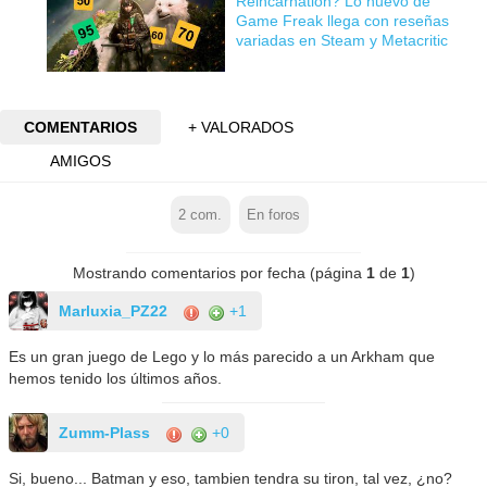
Reincarnation? Lo nuevo de
Game Freak llega con reseñas
variadas en Steam y Metacritic
COMENTARIOS
+ VALORADOS
AMIGOS
2
com.
En foros
Mostrando comentarios por fecha (página
1
de
1
)
Marluxia_PZ22
+1
Es un gran juego de Lego y lo más parecido a un Arkham que
hemos tenido los últimos años.
Zumm-Plass
+0
Si, bueno... Batman y eso, tambien tendra su tiron, tal vez, ¿no?