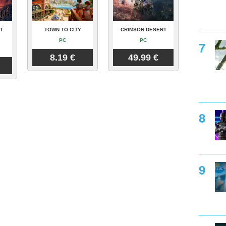
T:
TOWN TO CITY
CRIMSON DESERT
PC
PC
8.19 €
49.99 €