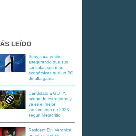
ÁS LEÍDO
Sony saca pecho
asegurando que sus
consolas son más
económicas que un PC
de alta gama
Candidato a GOTY:
acaba de estrenarse y
ya es el mejor
lanzamiento de 2026
según Metacritic
Resident Evil Veronica
apunta a éxito y