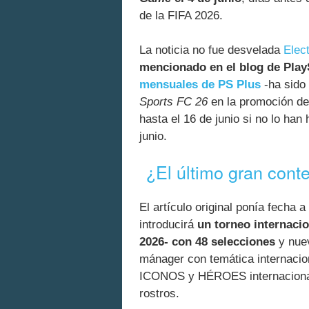
de la FIFA 2026.
La noticia no fue desvelada
Elect
mencionado en el blog de Play
mensuales de PS Plus
-ha sido 
Sports FC 26
en la promoción de 
hasta el 16 de junio si no lo han 
junio.
¿El último gran cont
El artículo original ponía fecha a
introducirá
un torneo internacio
2026- con 48 selecciones
y nuev
mánager con temática internacio
ICONOS y HÉROES internacionale
rostros.