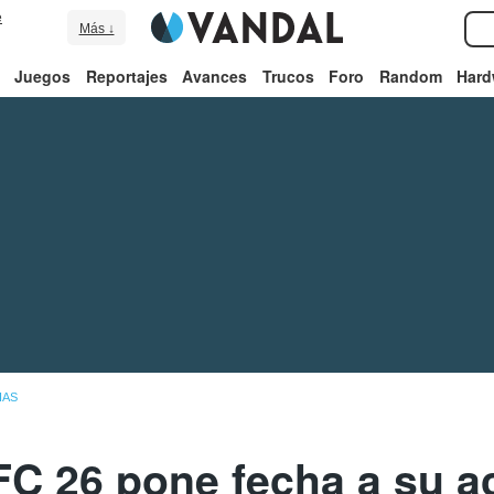
e
Más ↓
Juegos
Reportajes
Avances
Trucos
Foro
Random
Hard
IAS
FC 26 pone fecha a su ac