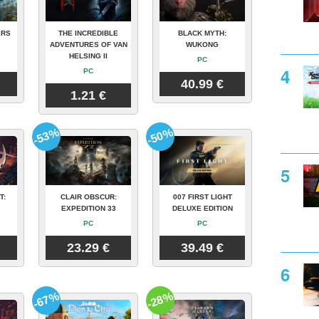
ERS
THE INCREDIBLE
BLACK MYTH:
ADVENTURES OF VAN
WUKONG
HELSING II
PC
PC
40.99 €
1.21 €
-53%
-50%
T:
CLAIR OBSCUR:
007 FIRST LIGHT
EXPEDITION 33
DELUXE EDITION
PC
PC
23.29 €
39.49 €
-67%
-28%