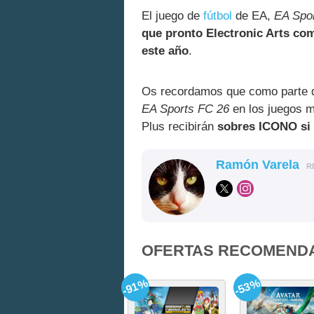
El juego de
fútbol
de EA,
EA Spo
que pronto Electronic Arts com
este año
.
Os recordamos que como parte
EA Sports FC 26
en los juegos m
Plus recibirán
sobres ICONO si 
Ramón Varela
R
OFERTAS RECOMEND
-91%
-53%