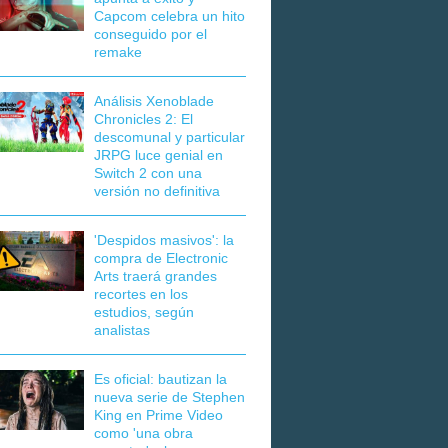
Capcom celebra un hito
conseguido por el
remake
Análisis Xenoblade
Chronicles 2: El
descomunal y particular
JRPG luce genial en
Switch 2 con una
versión no definitiva
'Despidos masivos': la
compra de Electronic
Arts traerá grandes
recortes en los
estudios, según
analistas
Es oficial: bautizan la
nueva serie de Stephen
King en Prime Video
como 'una obra