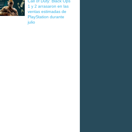
Call of Duty: Black Ops
1 y 2 arrasaron en las
ventas estimadas de
PlayStation durante
julio