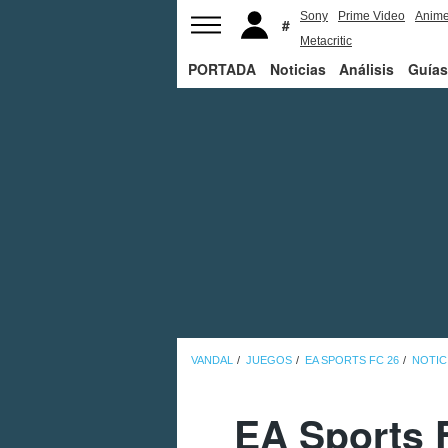
Sony
Prime Video
Anim
Metacritic
PORTADA
Noticias
Análisis
Guías
VANDAL
JUEGOS
EA SPORTS FC 26
NOTIC
EA Sports 