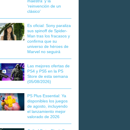
maestra' y la
'reinvención de un
clásico'
Es oficial: Sony paraliza
sus spinoff de Spider-
Man tras los fracasos y
confirma que su
universo de héroes de
Marvel no seguirá
Las mejores ofertas de
PS4 y PS5 en la PS
Store de esta semana
(05/08/2026)
PS Plus Essential: Ya
disponibles los juegos
de agosto, incluyendo
el lanzamiento mejor
valorado de 2026