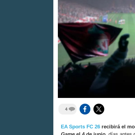
4
EA Sports FC 26
recibirá el m
Game
el 4 de junio
, días antes 