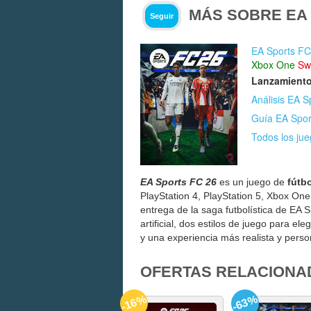
MÁS SOBRE EA 
Seguir
EA Sports FC
Xbox One
Sw
Lanzamiento
Análisis EA S
Guía EA Spor
Todos los ju
EA Sports FC 26
es un juego de
fútb
PlayStation 4, PlayStation 5, Xbox One
entrega de la saga futbolística de EA S
artificial, dos estilos de juego para el
y una experiencia más realista y pers
OFERTAS RELACIONA
-16%
-63%