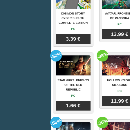
DIGIMON STORY
AVATAR: FRONTI
CYBER SLEUTH:
OF PANDORA
COMPLETE EDITION
PC
PC
13.99 €
3.39 €
-82%
-38%
STAR WARS: KNIGHTS
HOLLOW KNIGH
OF THE OLD
SILKSONG
REPUBLIC
PC
PC
11.99 €
1.66 €
-55%
-35%