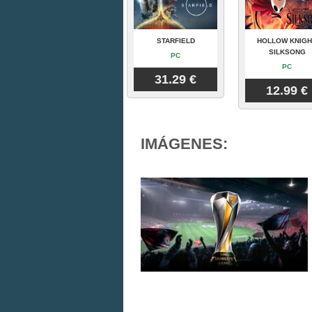
STARFIELD
HOLLOW KNIGH
SILKSONG
PC
PC
31.29 €
12.99 €
IMÁGENES: