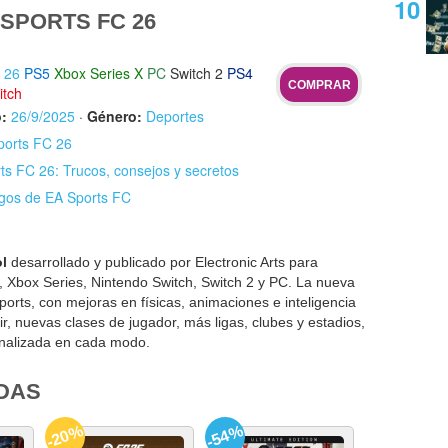
SPORTS FC 26
 26
PS5
Xbox Series X
PC
Switch 2
PS4
COMPRAR
itch
:
26/9/2025
·
Género:
Deportes
ports FC 26
ts FC 26: Trucos, consejos y secretos
egos de EA Sports FC
ol
desarrollado y publicado por Electronic Arts para
, Xbox Series, Nintendo Switch, Switch 2 y PC. La nueva
ports, con mejoras en físicas, animaciones e inteligencia
egir, nuevas clases de jugador, más ligas, clubes y estadios,
onalizada en cada modo.
DAS
-20%
-54%