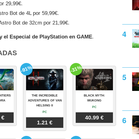
or 29,99€.
tro Bot de 4L por 59,99€.
Astro Bot de 32cm por 21,99€.
 y el Especial de PlayStation en GAME
.
ADAS
-91%
-31%
NTIERS
THE INCREDIBLE
BLACK MYTH:
ORA
ADVENTURES OF VAN
WUKONG
HELSING II
PC
PC
 €
40.99 €
1.21 €