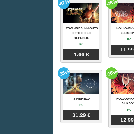
-82%
-38%
STAR WARS: KNIGHTS
HOLLOW KN
OF THE OLD
SILKSO
REPUBLIC
PC
PC
11.99
1.66 €
-55%
-35%
STARFIELD
HOLLOW KN
SILKSO
PC
PC
31.29 €
12.99