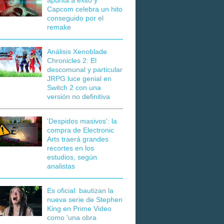
apunta a éxito y
Capcom celebra un hito
conseguido por el
remake
Análisis Xenoblade
Chronicles 2: El
descomunal y particular
JRPG luce genial en
Switch 2 con una
versión no definitiva
'Despidos masivos': la
compra de Electronic
Arts traerá grandes
recortes en los
estudios, según
analistas
Es oficial: bautizan la
nueva serie de Stephen
King en Prime Video
como 'una obra