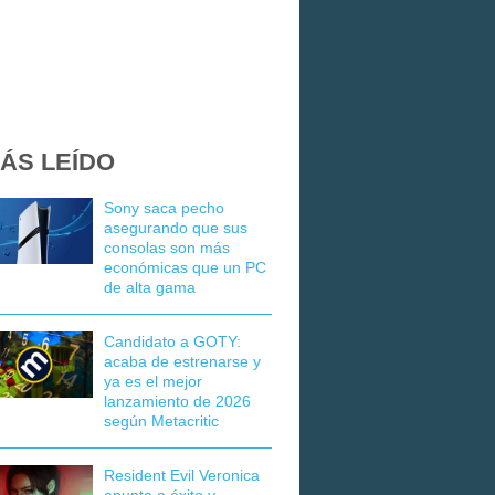
ÁS LEÍDO
Sony saca pecho
asegurando que sus
consolas son más
económicas que un PC
de alta gama
Candidato a GOTY:
acaba de estrenarse y
ya es el mejor
lanzamiento de 2026
según Metacritic
Resident Evil Veronica