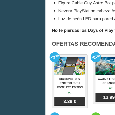
Figura Cable Guy Astro Bot p
Nevera PlayStation cabeza As
Luz de neón LED para pared 
No te pierdas los Days of Play
OFERTAS RECOMEND
-91%
-53%
DIGIMON STORY
AVATAR: FRO
CYBER SLEUTH:
OF PAND
COMPLETE EDITION
PC
PC
13.99
3.39 €