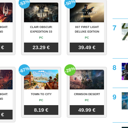
-53%
-50%
IGHT:
CLAIR OBSCUR:
007 FIRST LIGHT
NG
EXPEDITION 33
DELUXE EDITION
PC
PC
 €
23.29 €
39.49 €
-67%
-28%
IGHT:
TOWN TO CITY
CRIMSON DESERT
NG
PC
PC
8.19 €
49.99 €
 €