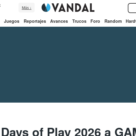
e
Más ↓
Juegos
Reportajes
Avances
Trucos
Foro
Random
Hard
 Days of Play 2026 a GA