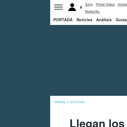
Sony
Prime Video
Anim
Metacritic
PORTADA
Noticias
Análisis
Guías
VANDAL
NOTICIAS
Llegan los