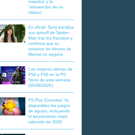
maestra' y la
'reinvención de un
clásico'
Es oficial: Sony paraliza
sus spinoff de Spider-
Man tras los fracasos y
confirma que su
universo de héroes de
Marvel no seguirá
Las mejores ofertas de
PS4 y PS5 en la PS
Store de esta semana
(05/08/2026)
PS Plus Essential: Ya
disponibles los juegos
de agosto, incluyendo
el lanzamiento mejor
valorado de 2026