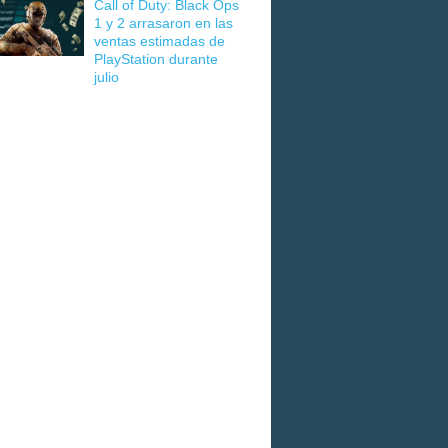
Call of Duty: Black Ops
1 y 2 arrasaron en las
ventas estimadas de
PlayStation durante
julio