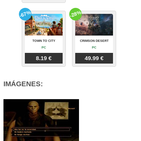
-67%
-28%
TOWN TO CITY
CRIMSON DESERT
PC
PC
8.19 €
49.99 €
IMÁGENES: