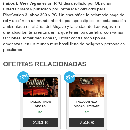
Fallout: New Vegas
es un
RPG
desarrollado por Obsidian
Entertainment y publicado por Bethesda Softworks para
PlayStation 3, Xbox 360 y PC. Un
spin-off
de la aclamada saga de
rol y acción en un mundo abierto postapocalíptico, en esta ocasión
ambientada en el área del Mojave y la ciudad de Las Vegas, en
una absorbente aventura en la que tenemos que lidiar con varias
facciones, tomar decisiones y luchar contra todo tipo de
amenazas, en un mundo muy hostil lleno de peligros y personajes
peculiares.
OFERTAS RELACIONADAS
-76%
-62%
FALLOUT: NEW
FALLOUT: NEW
VEGAS
VEGAS ULTIMATE
PC
PC
2.34 €
7.48 €