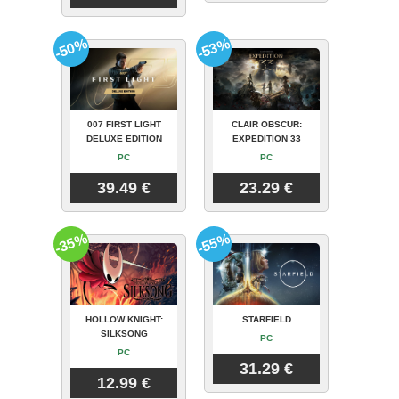
-50%
-53%
007 FIRST LIGHT
CLAIR OBSCUR:
DELUXE EDITION
EXPEDITION 33
PC
PC
39.49 €
23.29 €
-35%
-55%
HOLLOW KNIGHT:
STARFIELD
SILKSONG
PC
PC
31.29 €
12.99 €