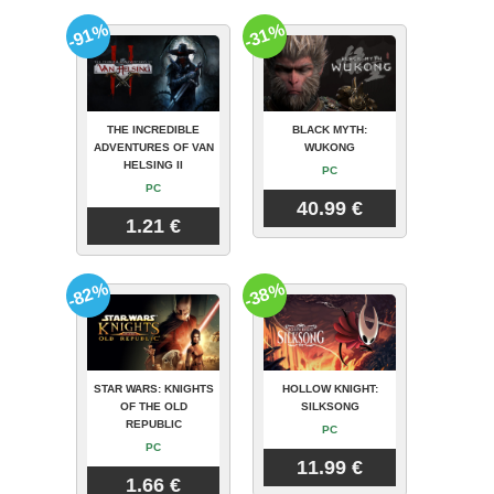
-91%
-31%
THE INCREDIBLE
BLACK MYTH:
ADVENTURES OF VAN
WUKONG
HELSING II
PC
PC
40.99 €
1.21 €
-82%
-38%
STAR WARS: KNIGHTS
HOLLOW KNIGHT:
OF THE OLD
SILKSONG
REPUBLIC
PC
PC
11.99 €
1.66 €