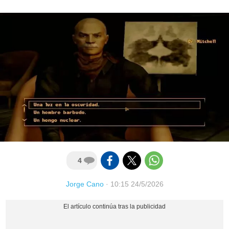
4
Jorge Cano
·
10:15 24/5/2026