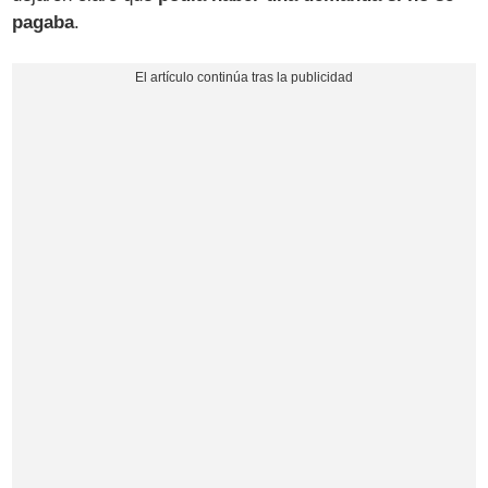
pagaba
.