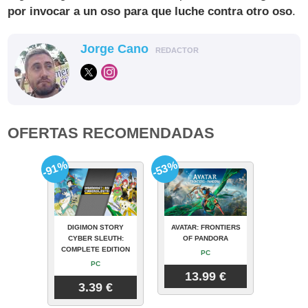
por invocar a un oso para que luche contra otro oso
.
Jorge Cano
REDACTOR
OFERTAS RECOMENDADAS
-91%
-53%
DIGIMON STORY
AVATAR: FRONTIERS
CYBER SLEUTH:
OF PANDORA
COMPLETE EDITION
PC
PC
13.99 €
3.39 €