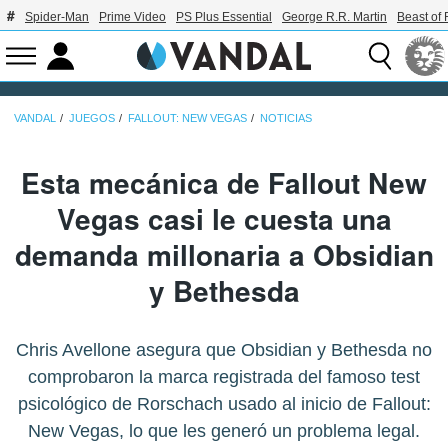
Spider-Man
Prime Video
PS Plus Essential
George R.R. Martin
Beast of 
VANDAL
JUEGOS
FALLOUT: NEW VEGAS
NOTICIAS
Esta mecánica de Fallout New
Vegas casi le cuesta una
demanda millonaria a Obsidian
y Bethesda
Chris Avellone asegura que Obsidian y Bethesda no
comprobaron la marca registrada del famoso test
psicológico de Rorschach usado al inicio de Fallout:
New Vegas, lo que les generó un problema legal.