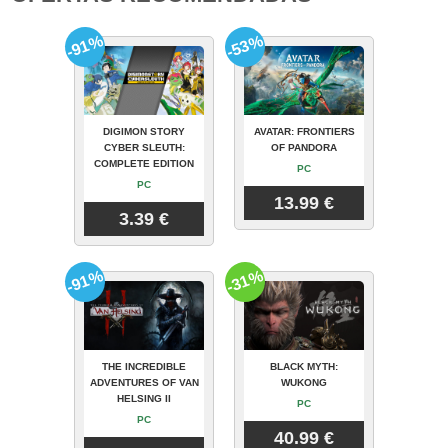
-91%
-53%
DIGIMON STORY
AVATAR: FRONTIERS
CYBER SLEUTH:
OF PANDORA
COMPLETE EDITION
PC
PC
13.99 €
3.39 €
-91%
-31%
THE INCREDIBLE
BLACK MYTH:
ADVENTURES OF VAN
WUKONG
HELSING II
PC
PC
40.99 €