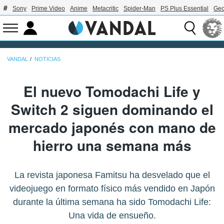
Sony
Prime Video
Anime
Metacritic
Spider-Man
PS Plus Essential
Geo
VANDAL
NOTICIAS
El nuevo Tomodachi Life y
Switch 2 siguen dominando el
mercado japonés con mano de
hierro una semana más
La revista japonesa Famitsu ha desvelado que el
videojuego en formato físico más vendido en Japón
durante la última semana ha sido Tomodachi Life:
Una vida de ensueño.