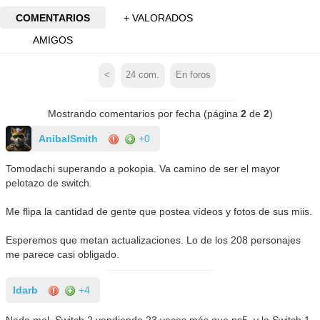
COMENTARIOS
+ VALORADOS
AMIGOS
<
24
com.
En foros
Mostrando comentarios por fecha (página
2
de
2
)
AnibalSmith
+0
Tomodachi superando a pokopia. Va camino de ser el mayor
pelotazo de switch.
Me flipa la cantidad de gente que postea vídeos y fotos de sus miis.
Esperemos que metan actualizaciones. Lo de los 208 personajes
me parece casi obligado.
Idarb
+4
Nada mal, Switch 2 vendiendo 23 veces más que ps5, y la Switch 1