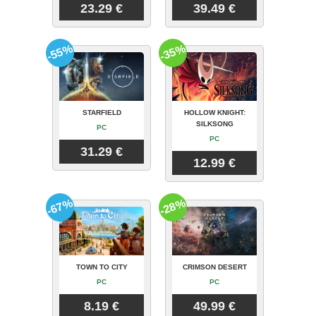
23.29 €
39.49 €
-55%
-35%
STARFIELD
HOLLOW KNIGHT:
SILKSONG
PC
PC
31.29 €
12.99 €
-67%
-28%
TOWN TO CITY
CRIMSON DESERT
PC
PC
8.19 €
49.99 €