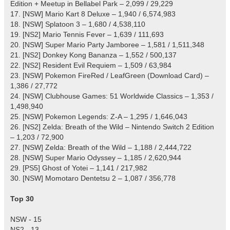
Edition + Meetup in Bellabel Park – 2,099 / 29,229
17. [NSW] Mario Kart 8 Deluxe – 1,940 / 6,574,983
18. [NSW] Splatoon 3 – 1,680 / 4,538,110
19. [NS2] Mario Tennis Fever – 1,639 / 111,693
20. [NSW] Super Mario Party Jamboree – 1,581 / 1,511,348
21. [NS2] Donkey Kong Bananza – 1,552 / 500,137
22. [NS2] Resident Evil Requiem – 1,509 / 63,984
23. [NSW] Pokemon FireRed / LeafGreen (Download Card) –
1,386 / 27,772
24. [NSW] Clubhouse Games: 51 Worldwide Classics – 1,353 /
1,498,940
25. [NSW] Pokemon Legends: Z-A – 1,295 / 1,646,043
26. [NS2] Zelda: Breath of the Wild – Nintendo Switch 2 Edition
– 1,203 / 72,900
27. [NSW] Zelda: Breath of the Wild – 1,188 / 2,444,722
28. [NSW] Super Mario Odyssey – 1,185 / 2,620,944
29. [PS5] Ghost of Yotei – 1,141 / 217,982
30. [NSW] Momotaro Dentetsu 2 – 1,087 / 356,778
Top 30
NSW - 15
NS2 - 13