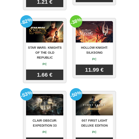
1.21 €
-82%
-38%
STAR WARS: KNIGHTS
HOLLOW KNIGHT:
OF THE OLD
SILKSONG
REPUBLIC
PC
PC
11.99 €
1.66 €
-53%
-50%
CLAIR OBSCUR:
007 FIRST LIGHT
EXPEDITION 33
DELUXE EDITION
PC
PC