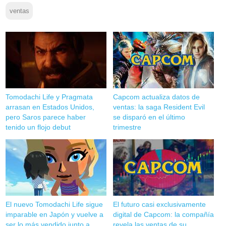
ventas
Tomodachi Life y Pragmata
Capcom actualiza datos de
arrasan en Estados Unidos,
ventas: la saga Resident Evil
pero Saros parece haber
se disparó en el último
tenido un flojo debut
trimestre
El nuevo Tomodachi Life sigue
El futuro casi exclusivamente
imparable en Japón y vuelve a
digital de Capcom: la compañía
ser lo más vendido junto a
revela las ventas de su