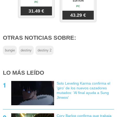
EDITION
PC
PC
31.49 €
43.29 €
OTRAS NOTICIAS SOBRE:
bungie
destiny
destiny 2
LO MÁS LEÍDO
Solo Leveling Karma confirma el
'giro' de los nuevos cazadores
mutados: 'Al final ayuda a Sung
Jinwoo'
Cory Barlog confirma que trabaja