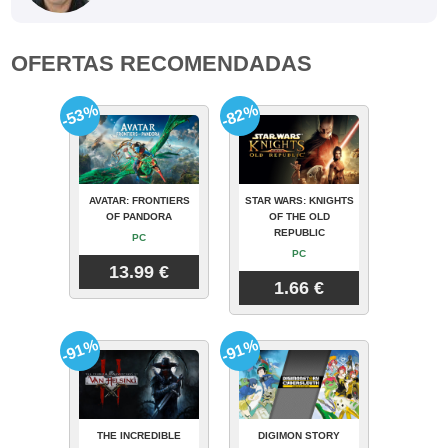
OFERTAS RECOMENDADAS
-53%
-82%
AVATAR: FRONTIERS
STAR WARS: KNIGHTS
OF PANDORA
OF THE OLD
REPUBLIC
PC
PC
13.99 €
1.66 €
-91%
-91%
THE INCREDIBLE
DIGIMON STORY