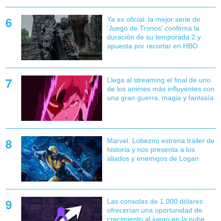
Ya es oficial: la mejor serie de
'Juego de Tronos' confirma la
duración de su temporada 2 y
apuesta por recortar en HBO
Llega al streaming el final de uno
de los animes más influyentes con
una gran guerra, magia y fantasía
Marvel: Lobezno estrena tráiler de
historia y nos presenta a los
aliados y enemigos de Logan
Las consolas de 1.000 dólares
ofrecerían una oportunidad de
crecimiento al juego en la nube,