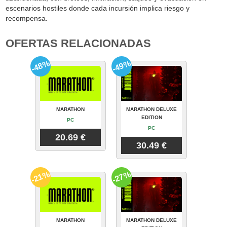
escenarios hostiles donde cada incursión implica riesgo y
recompensa.
OFERTAS RELACIONADAS
-48%
-49%
MARATHON
MARATHON DELUXE
EDITION
PC
PC
20.69 €
30.49 €
-21%
-27%
MARATHON
MARATHON DELUXE