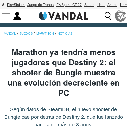
PlayStation
Juego de Tronos
EA Sports CF 27
Steam
Halo
Anime
Harr
VANDAL
JUEGOS
MARATHON
NOTICIAS
Marathon ya tendría menos
jugadores que Destiny 2: el
shooter de Bungie muestra
una evolución decreciente en
PC
Según datos de SteamDB, el nuevo shooter de
Bungie cae por detrás de Destiny 2, que fue lanzado
hace algo más de 8 años.