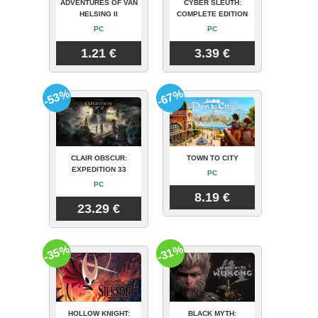
ADVENTURES OF VAN
CYBER SLEUTH:
HELSING II
COMPLETE EDITION
PC
PC
1.21 €
3.39 €
-53%
-67%
CLAIR OBSCUR:
TOWN TO CITY
EXPEDITION 33
PC
PC
8.19 €
23.29 €
-35%
-31%
HOLLOW KNIGHT:
BLACK MYTH: