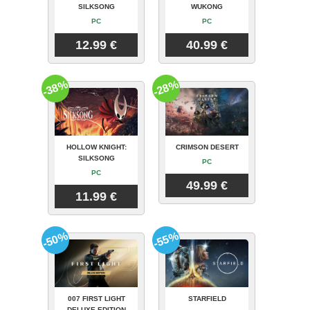
SILKSONG
WUKONG
PC
PC
12.99 €
40.99 €
-38%
-28%
HOLLOW KNIGHT:
CRIMSON DESERT
SILKSONG
PC
PC
49.99 €
11.99 €
-50%
-55%
007 FIRST LIGHT
STARFIELD
DELUXE EDITION