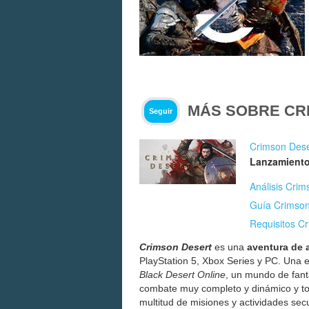
MÁS SOBRE CR
Seguir
Crimson Dese
Lanzamiento
Análisis Crim
Guía Crimson 
Requisitos C
Crimson Desert
es una
aventura de 
PlayStation 5, Xbox Series y PC. Una 
Black Desert Online
, un mundo de fant
combate muy completo y dinámico y tod
multitud de misiones y actividades se