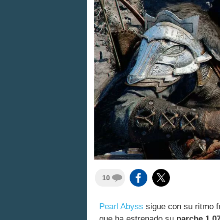
10
Pearl Abyss
sigue con su ritmo f
que ha estrenado su
parche 1.0