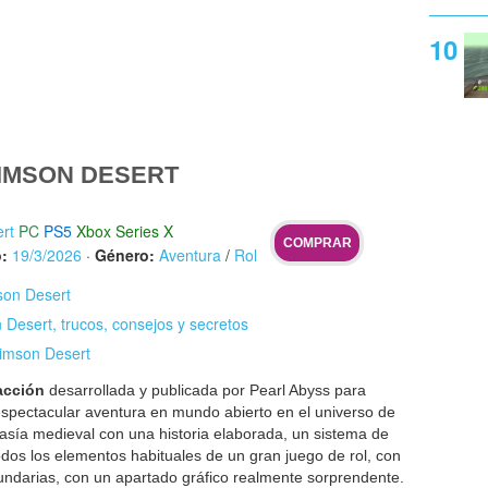
IMSON DESERT
rt
PC
PS5
Xbox Series X
COMPRAR
:
19/3/2026
·
Género:
Aventura
/
Rol
son Desert
Desert, trucos, consejos y secretos
rimson Desert
acción
desarrollada y publicada por Pearl Abyss para
espectacular aventura en mundo abierto en el universo de
asía medieval con una historia elaborada, un sistema de
os los elementos habituales de un gran juego de rol, con
cundarias, con un apartado gráfico realmente sorprendente.