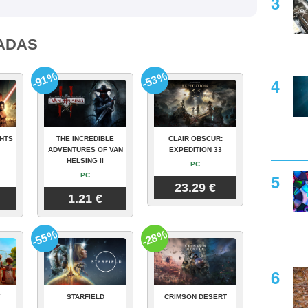
ADAS
-91%
-53%
GHTS
THE INCREDIBLE
CLAIR OBSCUR:
ADVENTURES OF VAN
EXPEDITION 33
HELSING II
PC
PC
23.29 €
1.21 €
-55%
-28%
Y
STARFIELD
CRIMSON DESERT