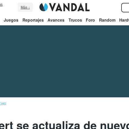
as
Más ↓
Juegos
Reportajes
Avances
Trucos
Foro
Random
Hard
CIAS
rt se actualiza de nuevo