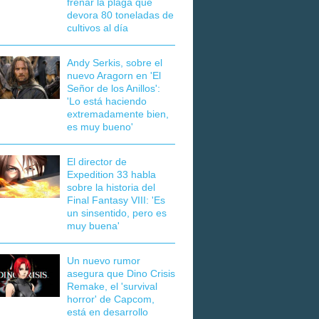
frenar la plaga que
devora 80 toneladas de
cultivos al día
Andy Serkis, sobre el
nuevo Aragorn en 'El
Señor de los Anillos':
'Lo está haciendo
extremadamente bien,
es muy bueno'
El director de
Expedition 33 habla
sobre la historia del
Final Fantasy VIII: 'Es
un sinsentido, pero es
muy buena'
Un nuevo rumor
asegura que Dino Crisis
Remake, el 'survival
horror' de Capcom,
está en desarrollo