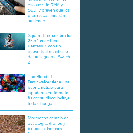
escasez de RAM y
SSD, y prevén que los
precios continuarán
subiendo
Square Enix celebra los
25 años de Final
Fantasy X con un
nuevo tráiler, anticipo
de su llegada a Switch
2
The Blood of
Dawnwalker tiene una
buena noticia para
jugadores en formato
físico: su disco incluye
todo el juego
Marruecos cambia de
estrategia: drones y
biopesticidas para