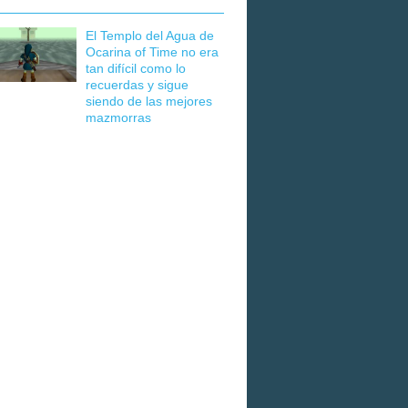
El Templo del Agua de
Ocarina of Time no era
tan difícil como lo
recuerdas y sigue
siendo de las mejores
mazmorras