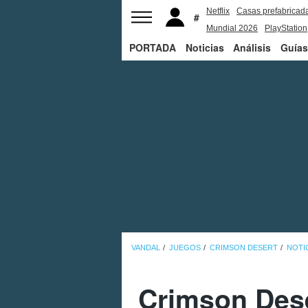
Netflix
Casas prefabricad
Mundial 2026
PlayStation
PORTADA
Noticias
Análisis
Guías
VANDAL
JUEGOS
CRIMSON DESERT
NOTI
Crimson Dese