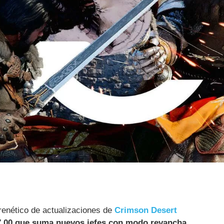
renético de actualizaciones de
Crimson Desert
7.00 que suma nuevos jefes con modo revancha