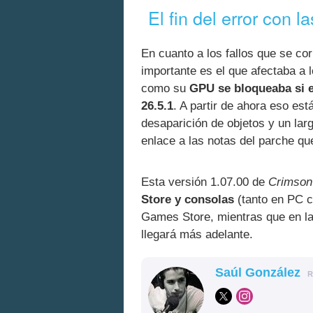
El fin del error con 
En cuanto a los fallos que se co
importante es el que afectaba a 
como su
GPU se bloqueaba si e
26.5.1
. A partir de ahora eso est
desaparición de objetos y un lar
enlace a las notas del parche q
Esta versión 1.07.00 de
Crimson
Store y consolas
(tanto en PC 
Games Store, mientras que en l
llegará más adelante.
Saúl González
R