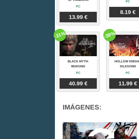
PC
PC
8.19 €
13.99 €
-31%
-38%
BLACK MYTH:
HOLLOW KNIGH
WUKONG
SILKSONG
PC
PC
40.99 €
11.99 €
IMÁGENES: