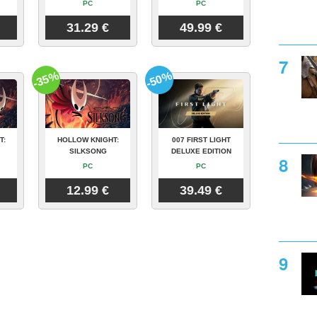
PC
PC
31.29 €
49.99 €
-35%
-50%
T:
HOLLOW KNIGHT:
007 FIRST LIGHT
SILKSONG
DELUXE EDITION
PC
PC
12.99 €
39.49 €