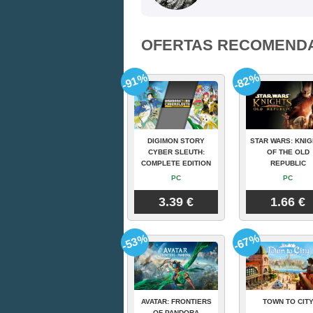
OFERTAS RECOMEND
-91%
-82%
DIGIMON STORY
STAR WARS: KNI
CYBER SLEUTH:
OF THE OLD
COMPLETE EDITION
REPUBLIC
PC
PC
3.39 €
1.66 €
-53%
-67%
AVATAR: FRONTIERS
TOWN TO CIT
OF PANDORA