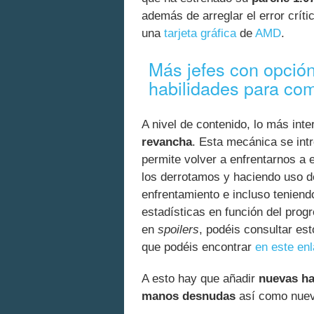
además de arreglar el error crít
una
tarjeta gráfica
de
AMD
.
Más jefes con opció
habilidades para com
A nivel de contenido, lo más int
revancha
. Esta mecánica se int
permite volver a enfrentarnos a 
los derrotamos y haciendo uso de
enfrentamiento e incluso teniend
estadísticas en función del prog
en
spoilers
, podéis consultar est
que podéis encontrar
en este en
A esto hay que añadir
nuevas ha
manos desnudas
así como nuev