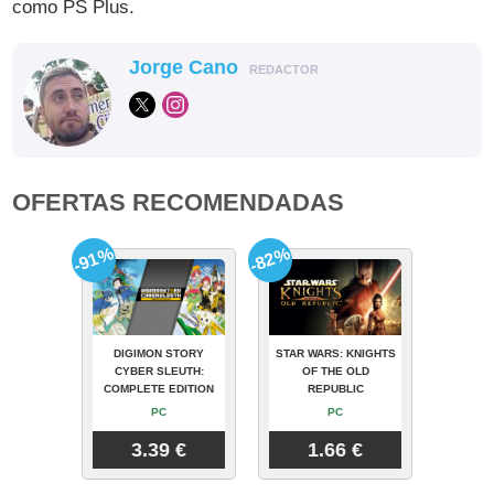
como PS Plus.
Jorge Cano
REDACTOR
OFERTAS RECOMENDADAS
-91%
-82%
DIGIMON STORY
STAR WARS: KNIGHTS
CYBER SLEUTH:
OF THE OLD
COMPLETE EDITION
REPUBLIC
PC
PC
3.39 €
1.66 €