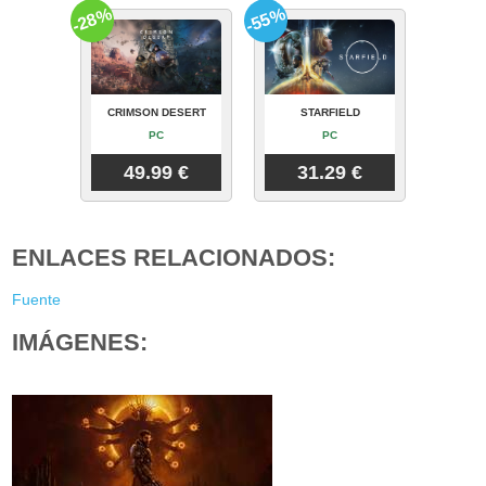
-28%
-55%
CRIMSON DESERT
STARFIELD
PC
PC
49.99 €
31.29 €
ENLACES RELACIONADOS:
Fuente
IMÁGENES: