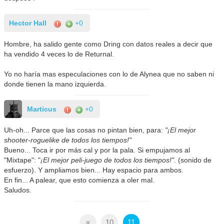
Hector Hall
+0
Hombre, ha salido gente como Dring con datos reales a decir que
ha vendido 4 veces lo de Returnal.
Yo no haría mas especulaciones con lo de Alynea que no saben ni
donde tienen la mano izquierda.
Marticus
+0
Uh-oh... Parce que las cosas no pintan bien, para:
"¡El mejor
shooter-roguelike de todos los tiempos!"
Bueno... Toca ir por más cal y por la pala. Si empujamos al
"Mixtape": "
¡El mejor peli-juego de todos los tiempos!"
. (sonido de
esfuerzo). Y ampliamos bien... Hay espacio para ambos.
En fin... A palear, que esto comienza a oler mal.
Saludos.
«
10
11