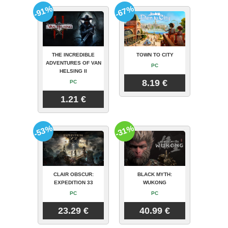
-91%
-67%
THE INCREDIBLE
TOWN TO CITY
ADVENTURES OF VAN
PC
HELSING II
8.19 €
PC
1.21 €
-53%
-31%
CLAIR OBSCUR:
BLACK MYTH:
EXPEDITION 33
WUKONG
PC
PC
23.29 €
40.99 €