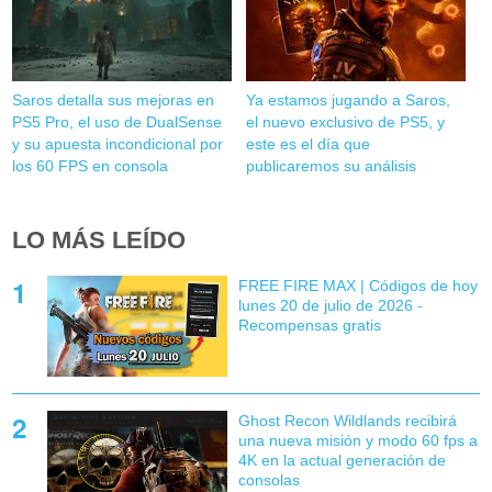
Saros detalla sus mejoras en
Ya estamos jugando a Saros,
PS5 Pro, el uso de DualSense
el nuevo exclusivo de PS5, y
y su apuesta incondicional por
este es el día que
los 60 FPS en consola
publicaremos su análisis
LO MÁS LEÍDO
FREE FIRE MAX | Códigos de hoy
lunes 20 de julio de 2026 -
Recompensas gratis
Ghost Recon Wildlands recibirá
una nueva misión y modo 60 fps a
4K en la actual generación de
consolas