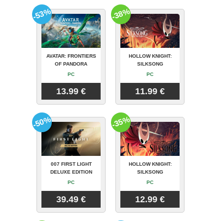
-53%
-38%
AVATAR: FRONTIERS
HOLLOW KNIGHT:
OF PANDORA
SILKSONG
PC
PC
13.99 €
11.99 €
-50%
-35%
007 FIRST LIGHT
HOLLOW KNIGHT:
DELUXE EDITION
SILKSONG
PC
PC
39.49 €
12.99 €