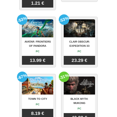
1.21 €
-53%
-53%
AVATAR: FRONTIERS
CLAIR OBSCUR:
OF PANDORA
EXPEDITION 33
PC
PC
13.99 €
23.29 €
-67%
-31%
TOWN TO CITY
BLACK MYTH:
WUKONG
PC
PC
8.19 €