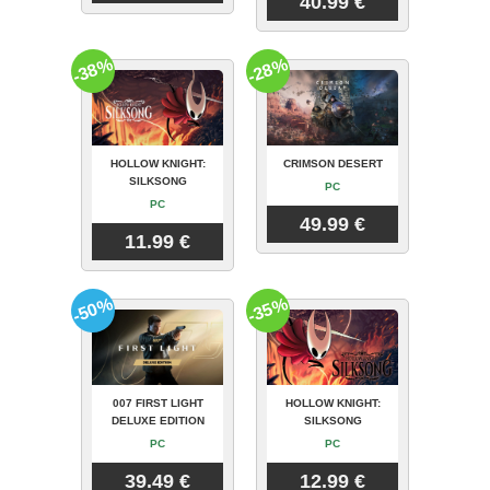
40.99 €
-38%
-28%
HOLLOW KNIGHT:
CRIMSON DESERT
SILKSONG
PC
PC
49.99 €
11.99 €
-50%
-35%
007 FIRST LIGHT
HOLLOW KNIGHT:
DELUXE EDITION
SILKSONG
PC
PC
39.49 €
12.99 €