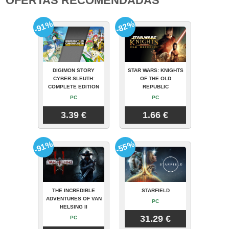
OFERTAS RECOMENDADAS
-91%
-82%
DIGIMON STORY
STAR WARS: KNIGHTS
CYBER SLEUTH:
OF THE OLD
COMPLETE EDITION
REPUBLIC
PC
PC
3.39 €
1.66 €
-91%
-55%
THE INCREDIBLE
STARFIELD
ADVENTURES OF VAN
PC
HELSING II
31.29 €
PC