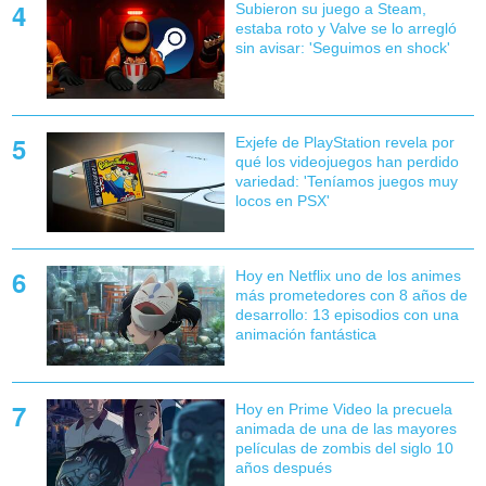
Subieron su juego a Steam,
estaba roto y Valve se lo arregló
sin avisar: 'Seguimos en shock'
Exjefe de PlayStation revela por
qué los videojuegos han perdido
variedad: 'Teníamos juegos muy
locos en PSX'
Hoy en Netflix uno de los animes
más prometedores con 8 años de
desarrollo: 13 episodios con una
animación fantástica
Hoy en Prime Video la precuela
animada de una de las mayores
películas de zombis del siglo 10
años después