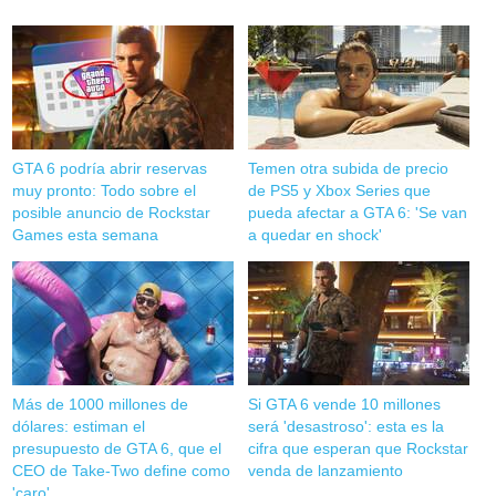
GTA 6 podría abrir reservas
Temen otra subida de precio
muy pronto: Todo sobre el
de PS5 y Xbox Series que
posible anuncio de Rockstar
pueda afectar a GTA 6: 'Se van
Games esta semana
a quedar en shock'
Más de 1000 millones de
Si GTA 6 vende 10 millones
dólares: estiman el
será 'desastroso': esta es la
presupuesto de GTA 6, que el
cifra que esperan que Rockstar
CEO de Take-Two define como
venda de lanzamiento
'caro'